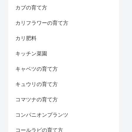
カブの育て方
カリフラワーの育て方
カリ肥料
キッチン菜園
キャベツの育て方
キュウリの育て方
コマツナの育て方
コンパニオンプランツ
コールラビの育て方