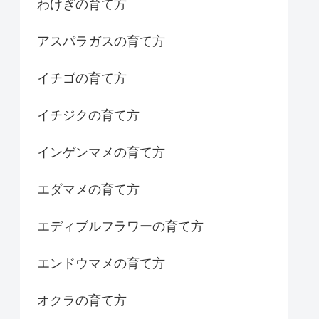
わけぎの育て方
アスパラガスの育て方
イチゴの育て方
イチジクの育て方
インゲンマメの育て方
エダマメの育て方
エディブルフラワーの育て方
エンドウマメの育て方
オクラの育て方