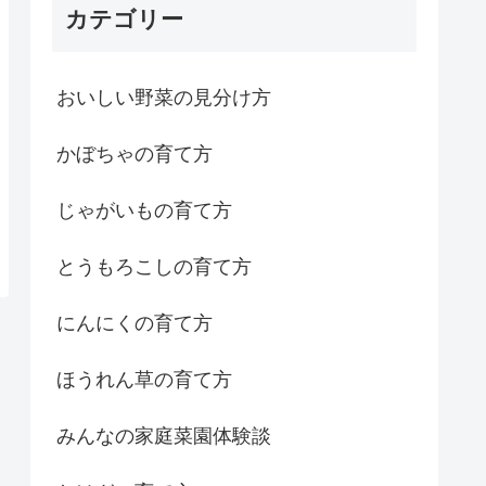
カテゴリー
おいしい野菜の見分け方
かぼちゃの育て方
じゃがいもの育て方
とうもろこしの育て方
にんにくの育て方
ほうれん草の育て方
みんなの家庭菜園体験談