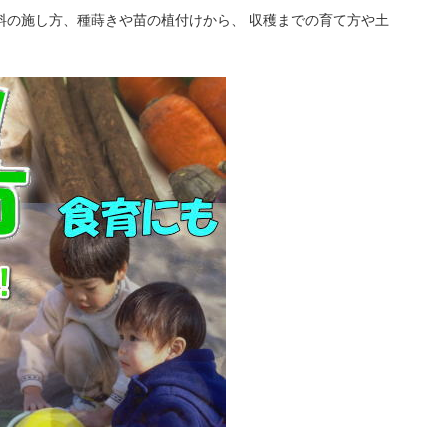
料の施し方、種蒔きや苗の植付けから、 収穫までの育て方や土