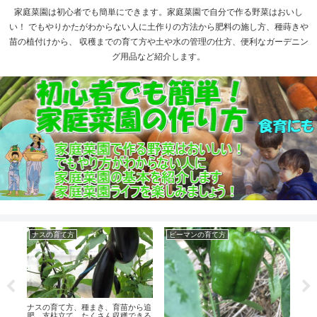
家庭菜園は初心者でも簡単にできます。家庭菜園で自分で作る野菜はおいし
い！ でもやりかたがわからない人に土作りの方法から肥料の施し方、種蒔きや
苗の植付けから、 収穫までの育て方や土や水の管理の仕方、便利なガーデニン
グ用品など紹介します。
ナスの育て方
ピーマンの育て方
白
ら定
ナスの育て方、種まき、育苗から追
ハク
肥、支柱立て、たくさん収穫できる
た白