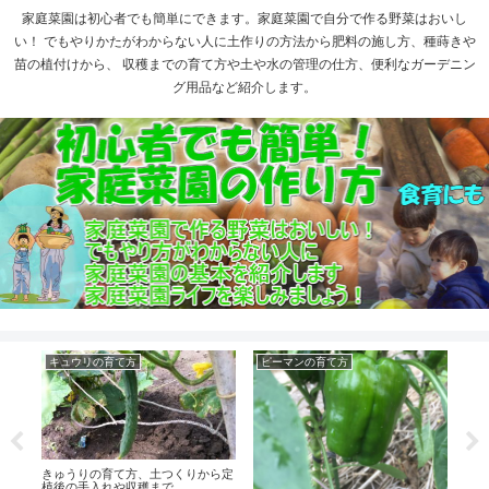
家庭菜園は初心者でも簡単にできます。家庭菜園で自分で作る野菜はおいし
い！ でもやりかたがわからない人に土作りの方法から肥料の施し方、種蒔きや
苗の植付けから、 収穫までの育て方や土や水の管理の仕方、便利なガーデニン
グ用品など紹介します。
キュウリの育て方
ピーマンの育て方
白
ら追
きゅうりの育て方、土つくりから定
ハク
きる
植後の手入れや収穫まで
た白