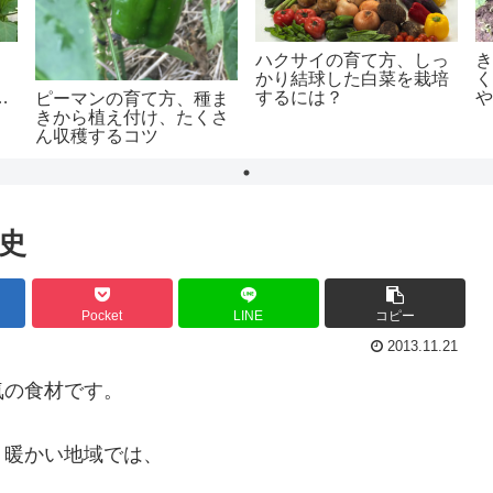
、
ハクサイの育て方、しっ
かり結球した白菜を栽培
る
するには？
ピーマンの育て方、種ま
きから植え付け、たくさ
ん収穫するコツ
史
Pocket
LINE
コピー
2013.11.21
気の食材です。
、暖かい地域では、