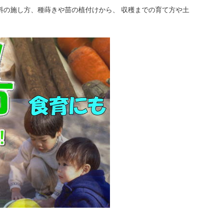
料の施し方、種蒔きや苗の植付けから、 収穫までの育て方や土