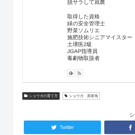
脱サラして就農
取得した資格
緑の安全管理士
野菜ソムリエ
施肥技術シニアマイスター
土壌医2級
JGAP指導員
毒劇物取扱者
ショウガの育て方
ショウガ 原産地
シ
Twitter