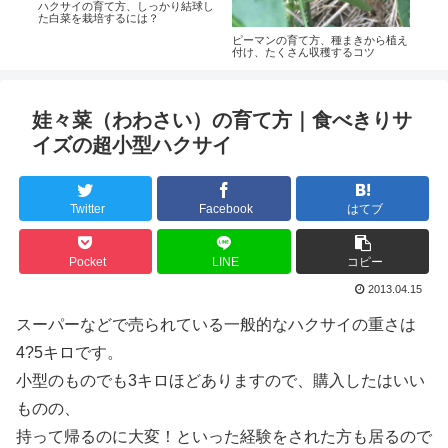
ら定
ハクサイの育て方、しっかり結球し
ナス
た白菜を栽培するには？
肥、
コツ
ピーマンの育て方、種まきから植え
付け、たくさん収穫するコツ
娃々菜（わわさい）の育て方｜食べきりサ
イズの超小型ハクサイ
Twitter
Facebook
はてブ
Pocket
LINE
コピー
2013.04.15
スーパーなどで売られている一般的なハクサイの重さは
4?5キロです。
小型のものでも3キロほどありますので、購入したはいい
ものの、
持って帰るのに大変！といった経験をされた方も居るので