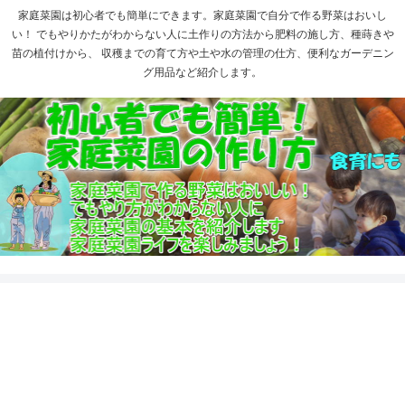
家庭菜園は初心者でも簡単にできます。家庭菜園で自分で作る野菜はおいし
い！ でもやりかたがわからない人に土作りの方法から肥料の施し方、種蒔きや
苗の植付けから、 収穫までの育て方や土や水の管理の仕方、便利なガーデニン
グ用品など紹介します。