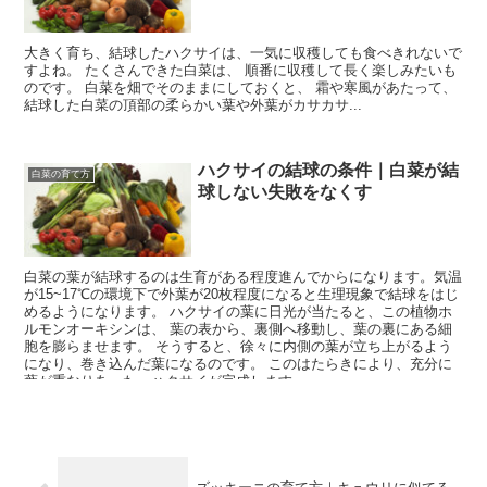
大きく育ち、結球したハクサイは、一気に収穫しても食べきれないで
すよね。 たくさんできた白菜は、 順番に収穫して長く楽しみたいも
のです。 白菜を畑でそのままにしておくと、 霜や寒風があたって、
結球した白菜の頂部の柔らかい葉や外葉がカサカサ...
ハクサイの結球の条件｜白菜が結
白菜の育て方
球しない失敗をなくす
白菜の葉が結球するのは生育がある程度進んでからになります。気温
が15~17℃の環境下で外葉が20枚程度になると生理現象で結球をはじ
めるようになります。 ハクサイの葉に日光が当たると、この植物ホ
ルモンオーキシンは、 葉の表から、裏側へ移動し、葉の裏にある細
胞を膨らませます。 そうすると、徐々に内側の葉が立ち上がるよう
になり、巻き込んだ葉になるのです。 このはたらきにより、充分に
葉が重なりあった、ハクサイが完成します。