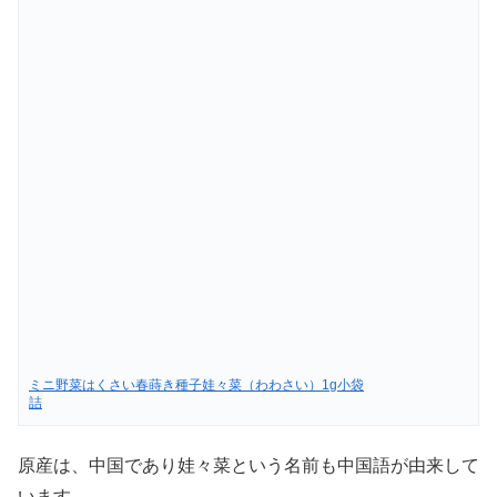
ミニ野菜はくさい春蒔き種子娃々菜（わわさい）1g小袋
詰
原産は、中国であり娃々菜という名前も中国語が由来して
います。