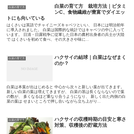
白菜の育て方 栽培方法｜ビタミ
白菜の育て方
ンC、食物繊維が豊富でダイエッ
トにも向いている
はくさいは英語でチャイニーズキャベツといい、 日本には明治初年
に導入されました。 白菜は国際的な統計ではキャベツの中に入って
います。 日清・日露戦争に従軍した日本の農村出身者の兵士が大陸
で はくさいを初めて食べ、その大きさや味に...
ハクサイの結球｜白菜はなぜまく
白菜の育て方
のか？
白菜は本葉が出はじめると 中心から次々と新しい葉が出てきます。
新しい白菜の葉は増えてきますが、 白菜の茎は長くならないので葉
の数が、 多くなるほど重なり合うようになり、 新しく出た内側の白
菜の葉は せまいところで押し合いながら立ち上がり...
ハクサイの収穫時期の目安と寒さ
白菜の育て方
対策、収穫後の貯蔵方法