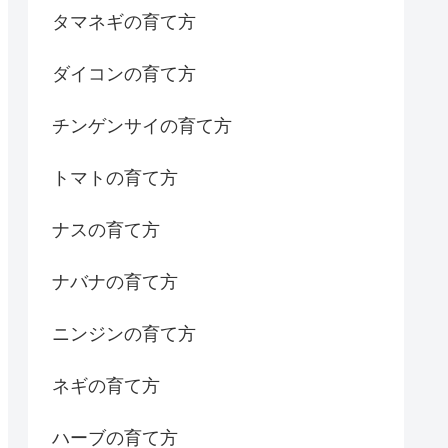
タマネギの育て方
ダイコンの育て方
チンゲンサイの育て方
トマトの育て方
ナスの育て方
ナバナの育て方
ニンジンの育て方
ネギの育て方
ハーブの育て方