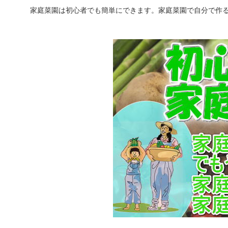
家庭菜園は初心者でも簡単にできます。家庭菜園で自分で作る