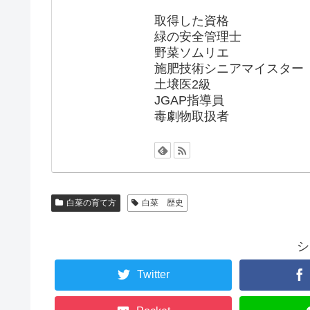
取得した資格
緑の安全管理士
野菜ソムリエ
施肥技術シニアマイスター
土壌医2級
JGAP指導員
毒劇物取扱者
白菜の育て方
白菜 歴史
シ
Twitter