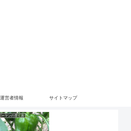
運営者情報
サイトマップ
ピーマンの育て方