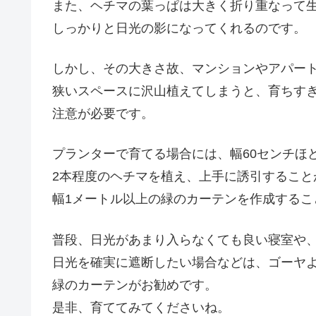
また、ヘチマの葉っぱは大きく折り重なって
しっかりと日光の影になってくれるのです。
しかし、その大きさ故、マンションやアパー
狭いスペースに沢山植えてしまうと、育ちす
注意が必要です。
プランターで育てる場合には、幅60センチほ
2本程度のヘチマを植え、上手に誘引すること
幅1メートル以上の緑のカーテンを作成するこ
普段、日光があまり入らなくても良い寝室や
日光を確実に遮断したい場合などは、ゴーヤ
緑のカーテンがお勧めです。
是非、育ててみてくださいね。