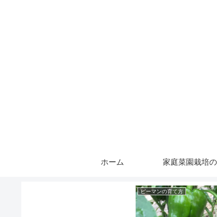
ホーム
家庭菜園栽培の
ピーマンの育て方