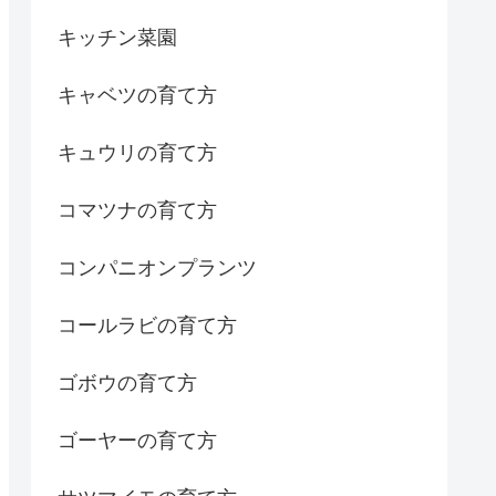
キッチン菜園
キャベツの育て方
キュウリの育て方
コマツナの育て方
コンパニオンプランツ
コールラビの育て方
ゴボウの育て方
ゴーヤーの育て方