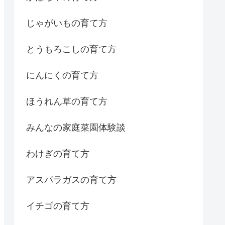
じゃがいもの育て方
とうもろこしの育て方
にんにくの育て方
ほうれん草の育て方
みんなの家庭菜園体験談
わけぎの育て方
アスパラガスの育て方
イチゴの育て方