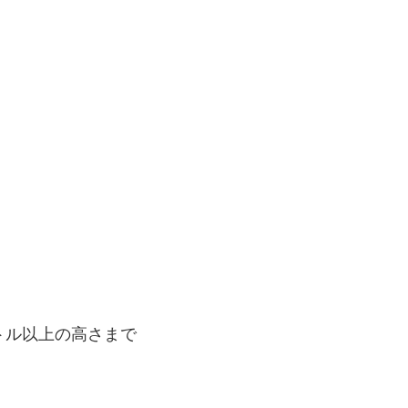
トル以上の高さまで