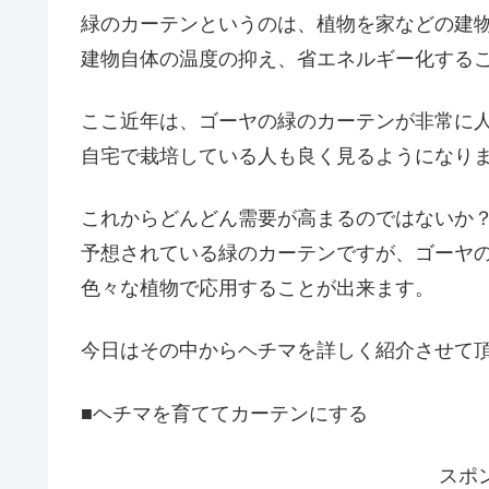
緑のカーテンというのは、植物を家などの建
建物自体の温度の抑え、省エネルギー化する
ここ近年は、ゴーヤの緑のカーテンが非常に
自宅で栽培している人も良く見るようになり
これからどんどん需要が高まるのではないか
予想されている緑のカーテンですが、ゴーヤ
色々な植物で応用することが出来ます。
今日はその中からヘチマを詳しく紹介させて
■ヘチマを育ててカーテンにする
スポ