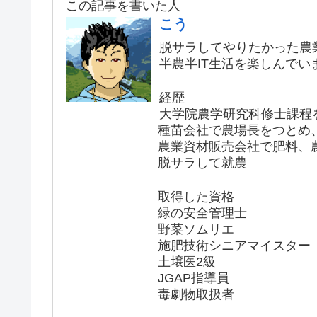
この記事を書いた人
こう
脱サラしてやりたかった農
半農半IT生活を楽しんでい
経歴
大学院農学研究科修士課程
種苗会社で農場長をつとめ
農業資材販売会社で肥料、
脱サラして就農
取得した資格
緑の安全管理士
野菜ソムリエ
施肥技術シニアマイスター
土壌医2級
JGAP指導員
毒劇物取扱者