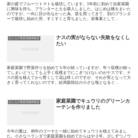
家の庭でフルーツトマトを栽培しています。1年前に初めて自家菜園
に興味を持ち、プランターと土を購入しました。はじめは種をまいた
のですが、一向に目が出なかった為、苗を買ってきて、別のプランタ
ーで栽培し始めた所、すくすくと育ちました。栄養素として...
ナスの実がならない失敗をなくし
みんなの家庭菜園体験談
たい
家庭菜園で野菜作りを始めて５年が経っていますが、年々収穫が細っ
てしまいどうしても上手く収穫までにこぎつけないのがナスです。ナ
スの苗を植えてから暫くして花は咲くのですが、それが実となって大
きく育ってくれないのです。結局親指位の小さな塊となるぐ...
家庭菜園でキュウリのグリーンカ
みんなの家庭菜園体験談
ーテンを作りました
今年の夏は、例年のゴーヤと一緒に始めてキュウリを植えてみまし
た。小さなベランダで家庭菜園を始めてからはや３年。少しずつノウ