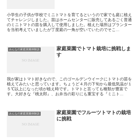
小学生の子供が学校でミニトマトを育てるというので家でも庭に植え
てチャレンジしました。苗はホームセンターに販売してあるごく普通
のミニトマトの苗を購入して使用しました。植えた場所はプランター
を当初考えていましたが丁度庭の一角が空いていたのでそこ...
家庭菜園でトマト栽培に挑戦しま
みんなの家庭菜園体験談
す
我が家はトマト好きなので、このゴールデンウイークにトマトの苗を
植えてみたいと思っています。ちょうど４月の下旬から最低気温が１
５℃以上になった頃が植え時です。トマトと言っても種類が豊富で
す。大好きな『桃太郎』、お弁当の彩りにも重宝する『ミニト...
家庭菜園でフルーツトマトの栽培
みんなの家庭菜園体験談
に挑戦