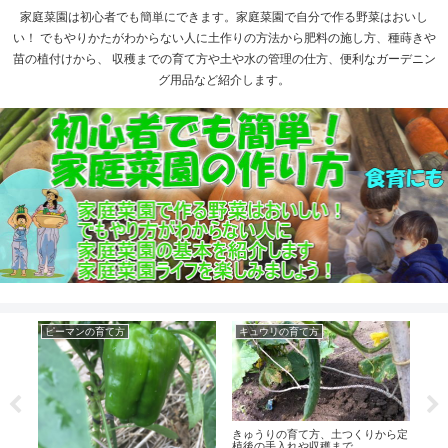
家庭菜園は初心者でも簡単にできます。家庭菜園で自分で作る野菜はおいし
い！ でもやりかたがわからない人に土作りの方法から肥料の施し方、種蒔きや
苗の植付けから、 収穫までの育て方や土や水の管理の仕方、便利なガーデニン
グ用品など紹介します。
ピーマンの育て方
キュウリの育て方
ナ
球し
きゅうりの育て方、土つくりから定
ナス
植後の手入れや収穫まで
肥、