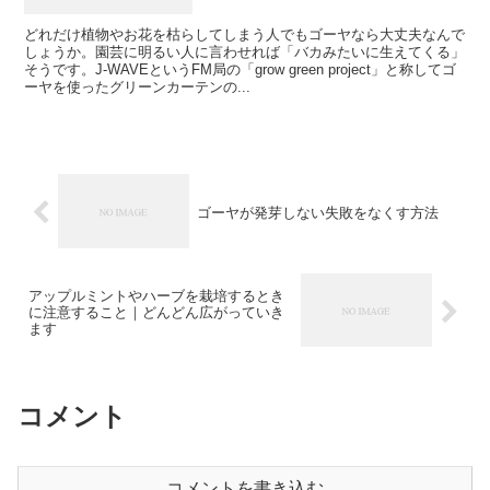
どれだけ植物やお花を枯らしてしまう人でもゴーヤなら大丈夫なんで
しょうか。園芸に明るい人に言わせれば「バカみたいに生えてくる」
そうです。J-WAVEというFM局の「grow green project」と称してゴ
ーヤを使ったグリーンカーテンの...
ゴーヤが発芽しない失敗をなくす方法
アップルミントやハーブを栽培するとき
に注意すること｜どんどん広がっていき
ます
コメント
コメントを書き込む