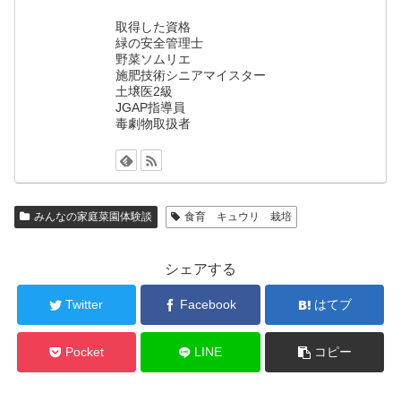
取得した資格
緑の安全管理士
野菜ソムリエ
施肥技術シニアマイスター
土壌医2級
JGAP指導員
毒劇物取扱者
みんなの家庭菜園体験談
食育 キュウリ 栽培
シェアする
Twitter
Facebook
はてブ
Pocket
LINE
コピー