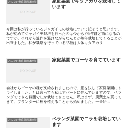
家庭菜園でキタアカリを栽培して
みんなの家庭菜園体験談
います
今回は私が行っているジャガイモの栽培について記そうと思います。
私が初めてジャガイモ栽培を行ったのは今から7?8年ほど前になるの
ですが、それから連作を避けながらなんとか毎年栽培してくることが
出来ました。私が栽培を行っている品種は大体キタアカリ...
家庭菜園でゴーヤを育てています
みんなの家庭菜園体験談
会社からゴーヤの種が支給されましたので、意を決して家庭菜園にト
ライしました。とは言っても私はアパートに住んでいますので、ベラ
ンダでできる範囲でしか栽培できません。私はまず、腐葉土を買って
きて、プランターに種を植えることから始めました。一番始...
ベランダ菜園でニラを栽培してい
みんなの家庭菜園体験談
ます