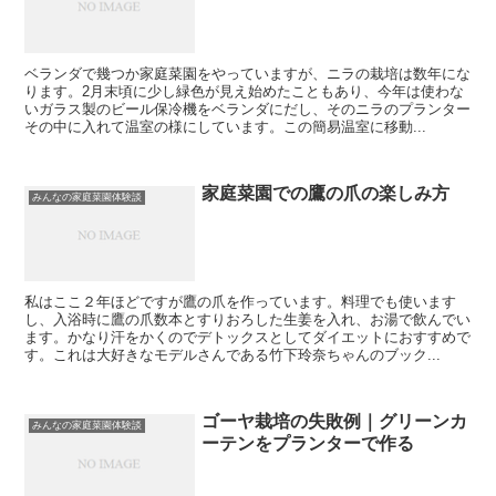
ベランダで幾つか家庭菜園をやっていますが、ニラの栽培は数年にな
ります。2月末頃に少し緑色が見え始めたこともあり、今年は使わな
いガラス製のビール保冷機をベランダにだし、そのニラのプランター
その中に入れて温室の様にしています。この簡易温室に移動...
家庭菜園での鷹の爪の楽しみ方
みんなの家庭菜園体験談
私はここ２年ほどですが鷹の爪を作っています。料理でも使います
し、入浴時に鷹の爪数本とすりおろした生姜を入れ、お湯で飲んでい
ます。かなり汗をかくのでデトックスとしてダイエットにおすすめで
す。これは大好きなモデルさんである竹下玲奈ちゃんのブック...
ゴーヤ栽培の失敗例｜グリーンカ
みんなの家庭菜園体験談
ーテンをプランターで作る