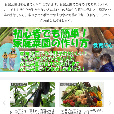
家庭菜園は初心者でも簡単にできます。家庭菜園で自分で作る野菜はおいし
い！ でもやりかたがわからない人に土作りの方法から肥料の施し方、種蒔きや
苗の植付けから、 収穫までの育て方や土や水の管理の仕方、便利なガーデニン
グ用品など紹介します。
ナスの育て方
白菜の育て方
キ
ナスの育て方、種まき、育苗から追
ハクサイの育て方、しっかり結球し
きゅ
肥、支柱立て、たくさん収穫できる
た白菜を栽培するには？
植後