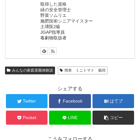
取得した資格
緑の安全管理士
野菜ソムリエ
施肥技術シニアマイスター
土壌医2級
JGAP指導員
毒劇物取扱者
みんなの家庭菜園体験談
簡単 ミニトマト 栽培
シェアする
Twitter
Facebook
はてブ
Pocket
LINE
コピー
こうをフォローする