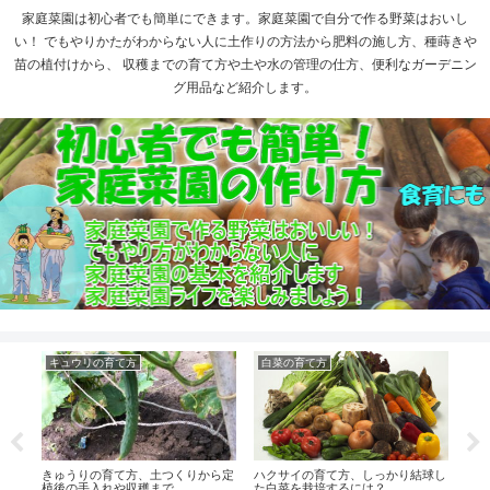
家庭菜園は初心者でも簡単にできます。家庭菜園で自分で作る野菜はおいし
い！ でもやりかたがわからない人に土作りの方法から肥料の施し方、種蒔きや
苗の植付けから、 収穫までの育て方や土や水の管理の仕方、便利なガーデニン
グ用品など紹介します。
キュウリの育て方
白菜の育て方
ピ
ら追
きゅうりの育て方、土つくりから定
ハクサイの育て方、しっかり結球し
きる
植後の手入れや収穫まで
た白菜を栽培するには？