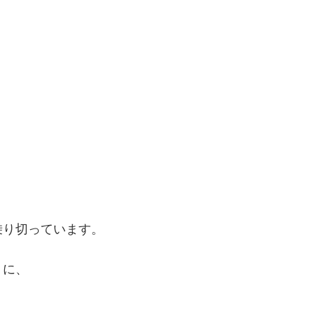
乗り切っています。
うに、