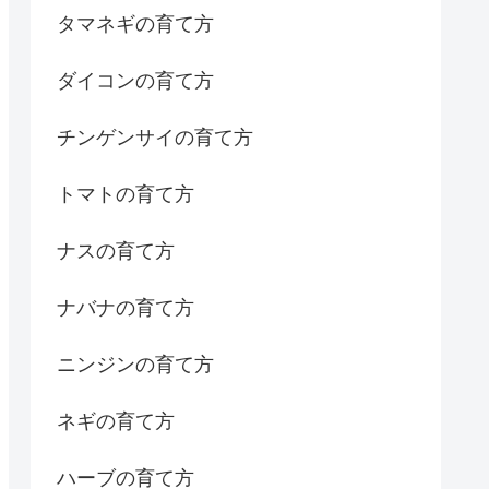
タマネギの育て方
ダイコンの育て方
チンゲンサイの育て方
トマトの育て方
ナスの育て方
ナバナの育て方
ニンジンの育て方
ネギの育て方
ハーブの育て方