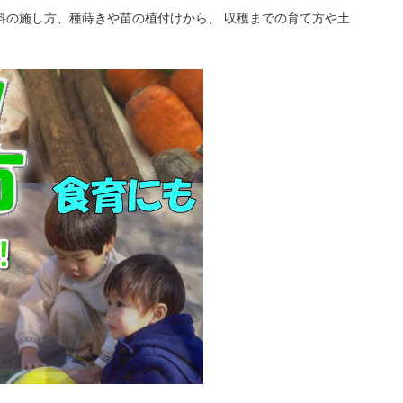
料の施し方、種蒔きや苗の植付けから、 収穫までの育て方や土