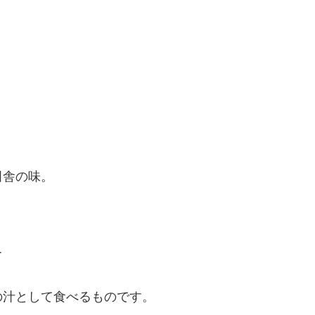
田舎の味。
て
の汁として食べるものです。