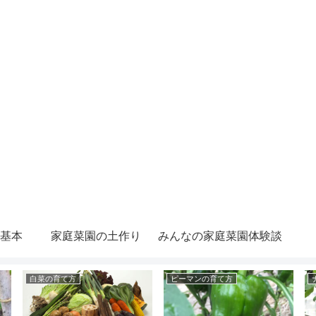
基本
家庭菜園の土作り
みんなの家庭菜園体験談
白菜の育て方
ピーマンの育て方