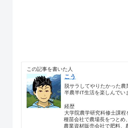
この記事を書いた人
こう
脱サラしてやりたかった農
半農半IT生活を楽しんでい
経歴
大学院農学研究科修士課程
種苗会社で農場長をつとめ
農業資材販売会社で肥料、