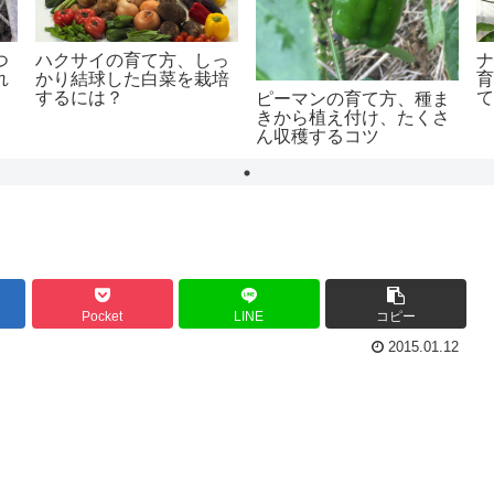
つ
ハクサイの育て方、しっ
れ
かり結球した白菜を栽培
するには？
ピーマンの育て方、種ま
きから植え付け、たくさ
ん収穫するコツ
Pocket
LINE
コピー
2015.01.12