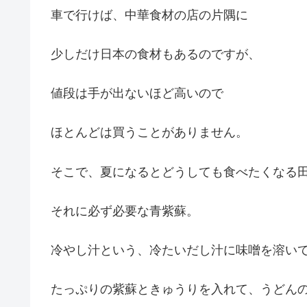
車で行けば、中華食材の店の片隅に
少しだけ日本の食材もあるのですが、
値段は手が出ないほど高いので
ほとんどは買うことがありません。
そこで、夏になるとどうしても食べたくなる
それに必ず必要な青紫蘇。
冷やし汁という、冷たいだし汁に味噌を溶い
たっぷりの紫蘇ときゅうりを入れて、うどん