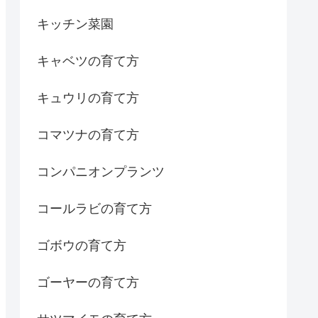
キッチン菜園
キャベツの育て方
キュウリの育て方
コマツナの育て方
コンパニオンプランツ
コールラビの育て方
ゴボウの育て方
ゴーヤーの育て方