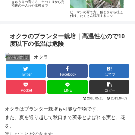
球し
きゅうりの育て方、土つくりから定
ナス
植後の手入れや収穫まで
肥、
コツ
ピーマンの育て方、種まきから植え
付け、たくさん収穫するコツ
オクラのプランター栽培｜高温性なので10
度以下の低温は危険
オクラの育て方
Twitter
Facebook
はてブ
Pocket
LINE
コピー
2018.05.13
2013.04.09
オクラはプランター栽培も可能な作物です。
また、夏を通り越して秋口まで莢果とよばれる実と、花
を、
楽しむことができます。