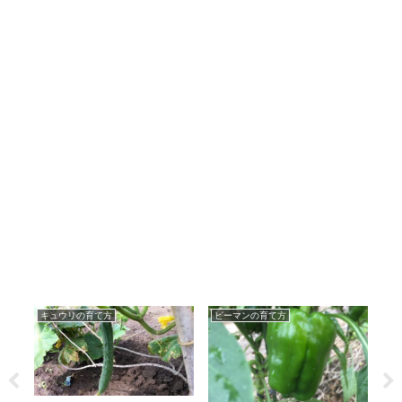
キュウリの育て方
ピーマンの育て方
ナ