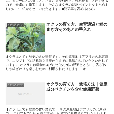
に、カレーにパスタにと、さまざまな料理と、合わせることができる
ので、食卓にも重宝します。そんなオクラの栽培ポイントをまとめま
したので、紹介させていただきます。■発芽率を高めるために...
オクラの育て方、生育適温と種の
オクラの育て方
まき方そのあとの手入れ
オクラはとても歴史の古い野菜です。その原産地はアフリカの北東部
で、エジプトでは紀元前２世紀からすでに栽培されていたといわれて
います。 オクラには独特のぬめりがあり他の野菜とともに、舌ざわ
りや歯ざわりを楽しむために利用されたりします。 オ...
オクラの育て方・栽培方法｜健康
オクラの育て方
成分ペクチンを含む健康野菜
オクラはとても歴史の古い野菜で、 その原産地はアフリカの北東部
で、 エジプトでは紀元前２世紀から すでに栽培されていたといわれ