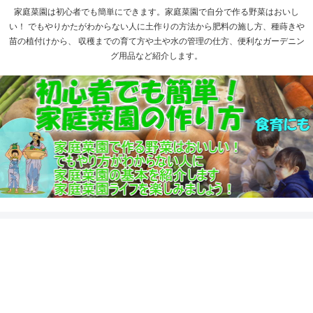
家庭菜園は初心者でも簡単にできます。家庭菜園で自分で作る野菜はおいし
い！ でもやりかたがわからない人に土作りの方法から肥料の施し方、種蒔きや
苗の植付けから、 収穫までの育て方や土や水の管理の仕方、便利なガーデニン
グ用品など紹介します。