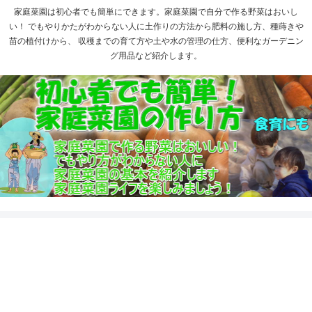
家庭菜園は初心者でも簡単にできます。家庭菜園で自分で作る野菜はおいし
い！ でもやりかたがわからない人に土作りの方法から肥料の施し方、種蒔きや
苗の植付けから、 収穫までの育て方や土や水の管理の仕方、便利なガーデニン
グ用品など紹介します。