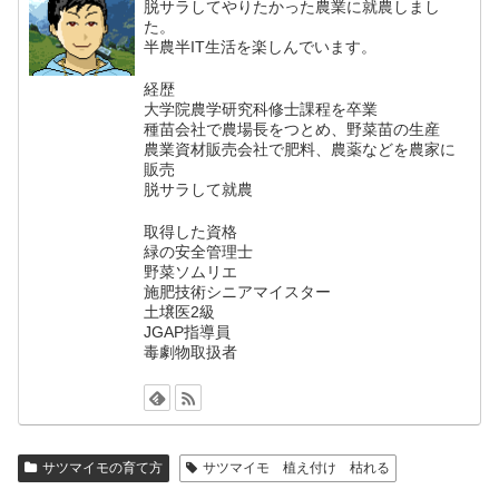
脱サラしてやりたかった農業に就農しまし
た。
半農半IT生活を楽しんでいます。
経歴
大学院農学研究科修士課程を卒業
種苗会社で農場長をつとめ、野菜苗の生産
農業資材販売会社で肥料、農薬などを農家に
販売
脱サラして就農
取得した資格
緑の安全管理士
野菜ソムリエ
施肥技術シニアマイスター
土壌医2級
JGAP指導員
毒劇物取扱者
サツマイモの育て方
サツマイモ 植え付け 枯れる