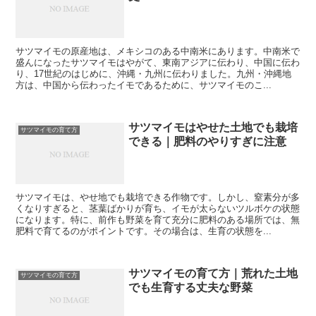
サツマイモの原産地は、メキシコのある中南米にあります。中南米で
盛んになったサツマイモはやがて、東南アジアに伝わり、中国に伝わ
り、17世紀のはじめに、沖縄・九州に伝わりました。九州・沖縄地
方は、中国から伝わったイモであるために、サツマイモのこ...
サツマイモはやせた土地でも栽培
サツマイモの育て方
できる｜肥料のやりすぎに注意
サツマイモは、やせ地でも栽培できる作物です。しかし、窒素分が多
くなりすぎると、茎葉ばかりが育ち、イモが太らないツルボケの状態
になります。特に、前作も野菜を育て充分に肥料のある場所では、無
肥料で育てるのがポイントです。その場合は、生育の状態を...
サツマイモの育て方｜荒れた土地
サツマイモの育て方
でも生育する丈夫な野菜