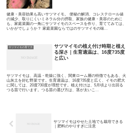
健康・美容効果も高いサツマイモ。 便秘の解消、コレステロール値
の減少、取りにくいミネラル分の摂取、家族の健康・美容のために
も、家庭菜園の一角にサツマイモのスペースを作り、育ててみては、
いかがでしょうか？ 家庭菜園ならではのサツマイモの味...
サツマイモの植え付け時期と植え
サツマイモの育て方
る深さ｜生育適温は、16度?35度
と広い
サツマイモは、高温・乾燥に強く、関東ローム層の特徴でもある、火
山灰土を好む野菜です。生育適温は、16度?35度と広く、イモの肥大
に関しては、20度?30度が理想です。植え付けは、5月頃より出回る
つる苗で行います。つる苗の選び方は、茎が太いこ...
サツマイモはやせた土地でも栽培できる
｜肥料のやりすぎに注意