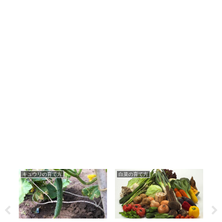
キュウリの育て方
白菜の育て方
ピ