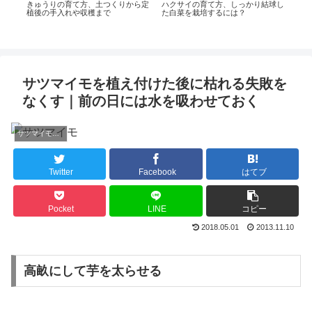
ら追
きゅうりの育て方、土つくりから定
ハクサイの育て方、しっかり結球し
きる
植後の手入れや収穫まで
た白菜を栽培するには？
ピー
付け
サツマイモを植え付けた後に枯れる失敗を
なくす｜前の日には水を吸わせておく
サツマイモの育て方
Twitter
Facebook
はてブ
Pocket
LINE
コピー
2018.05.01
2013.11.10
高畝にして芋を太らせる