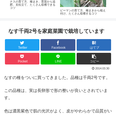
ら定
ナスの育て方、種まき、育苗から追
ハク
肥、支柱立て、たくさん収穫できる
た白
コツ
ピーマンの育て方、種まきから植え
付け、たくさん収穫するコツ
なす千両2号を家庭菜園で栽培しています
Twitter
Facebook
はてブ
Pocket
LINE
コピー
2014.03.30
なすの種をついに買ってきました。品種は千両2号です。
この品種は、実は長卵形で形の整いが良いとされていま
す。
色は濃黒紫色で肌の光沢がよく、皮がやわらかで品質がい