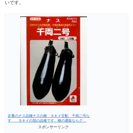
いです。
定番のナス品種ナスの種 タキイ交配 千両二号な
す タキイの茄の品種です。種の通販ならグ…
スポンサーリンク