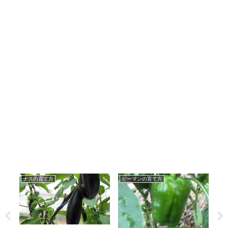
ナスの育て方
ピーマンの育て方
白