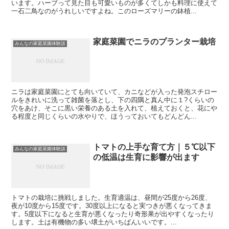
います。ハーブって見た目も可愛いものが多くてしかも料理に使えて
一石二鳥なのがうれしいですよね。このローズマリーの鉢植...
家庭菜園でニラのプランター栽培
みんなの家庭菜園体験談
ニラは家庭菜園にとても向いていて、カニなどが入った発泡スチロー
ルをきれいに洗って雑菌を落とし、下の四隅と真ん中に１?くらいの
穴をあけ、そこに黒い栄養のある土を入れて、植えておくと、花にや
る程度と同じくらいの水やりで、ほうっておいてもどんどん...
トマトの上手な育て方｜５℃以下
みんなの家庭菜園体験談
の低温は生育に影響が出ます
トマトの栽培に挑戦しました。生育適温は、昼間が25度から26度、
夜が10度から15度です。30度以上になると実つきが悪くなってきま
す。5度以下になると生育が悪くなったり奇形果が出やすくなったり
します。土は有機物の多い壌土がいちばんいいです。...