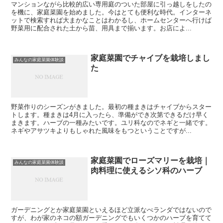
マンションながら比較的広い専用庭のついた部屋に引っ越しをしたの
を機に、家庭菜園を始めました。今はとても便利な時代。インターネ
ットで検索すれば大まかなことはわかるし、ホームセンターへ行けば
野菜用に配合された土から苗、用具まで揃います。お店によ...
家庭菜園でチャイブを栽培しまし
みんなの家庭菜園体験談
た
野菜作りのシーズンがきました。最初の種まきはチャイブからスター
トします。種まきは4月に入ったら、準備ができ次第できるだけ早く
まきます。ハーブの一種みたいです。ユリ科なのでネギと一緒です。
ネギやアサツキよりもしゃれた風味をもつということですが...
家庭菜園でローズマリーを栽培｜
みんなの家庭菜園体験談
肉料理に使えるシソ科のハーブ
ガーデニングとか家庭菜園といえるほど立派なべランダではないので
すが、わが家のネコの額ガーデニングでもいくつかのハーブを育てて