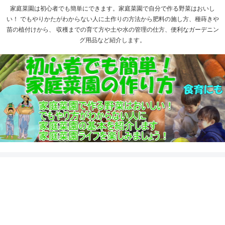
家庭菜園は初心者でも簡単にできます。家庭菜園で自分で作る野菜はおいし
い！ でもやりかたがわからない人に土作りの方法から肥料の施し方、種蒔きや
苗の植付けから、 収穫までの育て方や土や水の管理の仕方、便利なガーデニン
グ用品など紹介します。