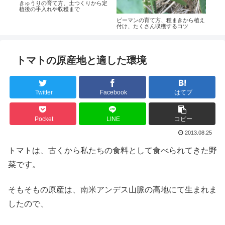
ら追
きゅうりの育て方、土つくりから定
ハク
きる
植後の手入れや収穫まで
た白
ピーマンの育て方、種まきから植え
付け、たくさん収穫するコツ
トマトの原産地と適した環境
Twitter
Facebook
はてブ
Pocket
LINE
コピー
2013.08.25
トマトは、古くから私たちの食料として食べられてきた野
菜です。
そもそもの原産は、南米アンデス山脈の高地にて生まれま
したので、