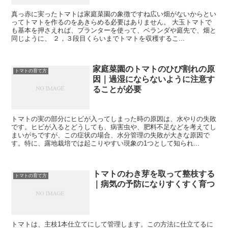
真っ赤に実ったトマトは家庭菜園の象徴ですね広い畑がないからとい
ってトマトを作るのをあきらめる必要はありません。 大玉トマトで
も基本を押さえれば、プランターを使って、ベランダや庭先で、畑と
同じように、 ２，３段目くらいまでトマトを収穫するこ...
家庭菜園のトマトのひび割れの原
トマトの育て方
因｜過湿にならないように注意す
ることが必要
トマトの実の部分にヒビが入ってしまった時の原因は、水やりの失敗
です。ヒビが入るとどうしても、病害虫や、肥料不足などを考えてし
まいがちですが、この症状の場合、水分管理の失敗が大きな原因で
す。特に、露地栽培では起こりやすい現象の1つとして知られ...
トマトのわき芽を取って整枝する
トマトの育て方
｜病気の予防になりすくすく育つ
トマトは、主枝1本仕立てにして管理します。この方法に仕立てるに