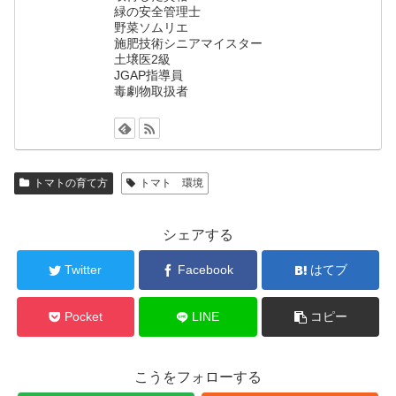
緑の安全管理士
野菜ソムリエ
施肥技術シニアマイスター
土壌医2級
JGAP指導員
毒劇物取扱者
トマトの育て方
トマト 環境
シェアする
Twitter
Facebook
はてブ
Pocket
LINE
コピー
こうをフォローする