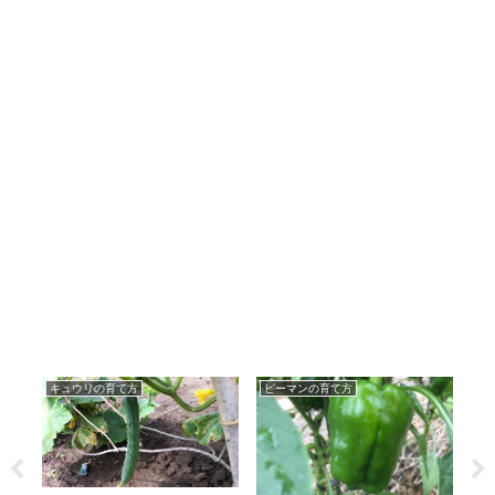
キュウリの育て方
ピーマンの育て方
白