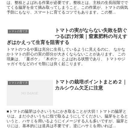
は、整枝とよばれる作業が必要です。整枝とは、主枝の生長段階でで
てくる脇芽を全て摘み取ってしまうこと、この作業が、トマトの病気
予防にもなり、スマートに育てるコツでもあります。この整...
トマトの実がならない失敗を防ぐ
トマトの育て方
つるぼけ対策｜窒素肥料の与えす
ぎはかえって生育を阻害する
トマトのつるや葉は充分に生長しているように見えるのに、 なかな
かトマトの肝心の実の部分が大きくならないことがあります。 この
現象は、「蔓ボケ」「木ボケ」とよばれる状態であり、 トマトやジ
ャガイモなどのイモ類には良く起こります。
トマトの栽培ポイントまとめ２｜
トマトの育て方
カルシウム欠乏に注意
■トマトの脇芽は小さいうちにかき取ることが大切！トマトの脇芽と
りは、まだ小さいうちに指で取るようにしてください。脇芽をとると
いうと、ハサミを用いるようにイメージする人も多いですが、脇芽と
りには、基本的には道具は不要です。逆にハサミを用いれば...