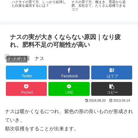
ら定
ハクサイの育て方、しっかり結球し
ナスの育て方、種まき、育苗から追
た白菜を栽培するには？
肥、支柱立て、たくさん収穫できる
コツ
ピー
付け
ナスの実が大きくならない原因｜なり疲
れ、肥料不足の可能性が高い
ナスの育て方
Twitter
Facebook
はてブ
Pocket
LINE
コピー
2018.08.20
2013.04.14
ナスは暖かくなるにつれ、紫色の形の良いものが形成され
ていき、
順次収穫をすることが出来ます。