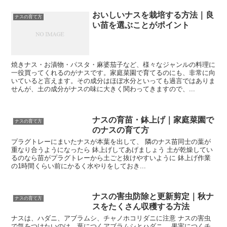
おいしいナスを栽培する方法｜良
ナスの育て方
い苗を選ぶことがポイント
焼きナス・お漬物・パスタ・麻婆茄子など、様々なジャンルの料理に
一役買ってくれるのがナスです。家庭菜園で育てるのにも、非常に向
いていると言えます。その成分はほぼ水分といっても過言ではありま
せんが、土の成分がナスの味に大きく関わってきますので、...
ナスの育苗・鉢上げ｜家庭菜園で
ナスの育て方
のナスの育て方
プラグトレーにまいたナスが本葉を出して、 隣のナス苗同士の葉が
重なり合うようになったら 鉢上げしてあげましょう 土が乾燥してい
るのなら苗がプラグトレーから土ごと抜けやすいように 鉢上げ作業
の1時間くらい前にかるく水やりをしておき...
ナスの害虫防除と更新剪定｜秋ナ
ナスの育て方
スをたくさん収穫する方法
ナスは、ハダニ、アブラムシ、チャノホコリダニに注意 ナスの害虫
で気をつけたいのは、葉につくアブラムシとハダニ、 果実につくチ