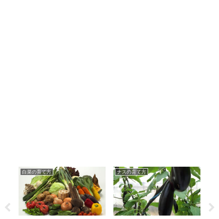
白菜の育て方
ナスの育て方
ピ