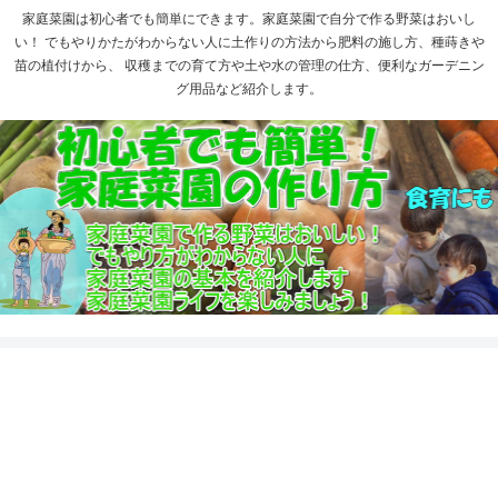
家庭菜園は初心者でも簡単にできます。家庭菜園で自分で作る野菜はおいし
い！ でもやりかたがわからない人に土作りの方法から肥料の施し方、種蒔きや
苗の植付けから、 収穫までの育て方や土や水の管理の仕方、便利なガーデニン
グ用品など紹介します。