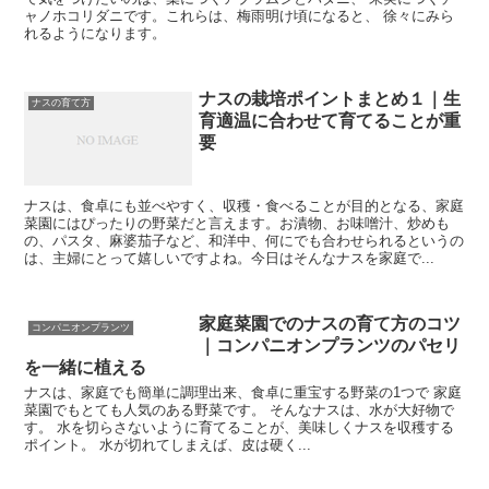
ャノホコリダニです。これらは、梅雨明け頃になると、 徐々にみら
れるようになります。
ナスの栽培ポイントまとめ１｜生
ナスの育て方
育適温に合わせて育てることが重
要
ナスは、食卓にも並べやすく、収穫・食べることが目的となる、家庭
菜園にはぴったりの野菜だと言えます。お漬物、お味噌汁、炒めも
の、パスタ、麻婆茄子など、和洋中、何にでも合わせられるというの
は、主婦にとって嬉しいですよね。今日はそんなナスを家庭で...
家庭菜園でのナスの育て方のコツ
コンパニオンプランツ
｜コンパニオンプランツのパセリ
を一緒に植える
ナスは、家庭でも簡単に調理出来、食卓に重宝する野菜の1つで 家庭
菜園でもとても人気のある野菜です。 そんなナスは、水が大好物で
す。 水を切らさないように育てることが、美味しくナスを収穫する
ポイント。 水が切れてしまえば、皮は硬く...