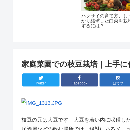
ハクサイの育て方、し
かり結球した白菜を栽
するには？
家庭菜園での枝豆栽培｜上手に
Twitter
Facebook
はてブ
枝豆の元は大豆です。大豆を若い内に収穫し
居酒屋などの飲む場所では、絶対にあるメニ