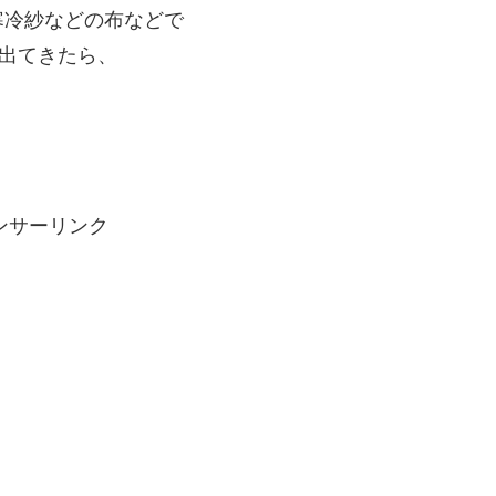
寒冷紗などの布などで
枚出てきたら、
ンサーリンク