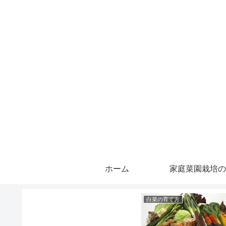
ホーム
家庭菜園栽培の
白菜の育て方