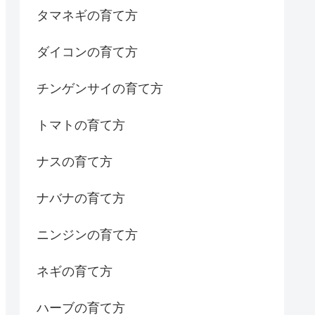
タマネギの育て方
ダイコンの育て方
チンゲンサイの育て方
トマトの育て方
ナスの育て方
ナバナの育て方
ニンジンの育て方
ネギの育て方
ハーブの育て方