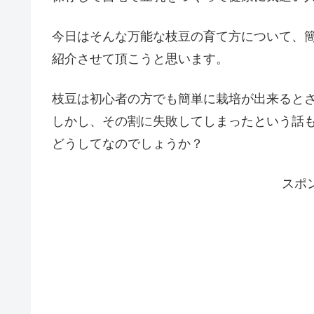
今日はそんな万能な枝豆の育て方について、
紹介させて頂こうと思います。
枝豆は初心者の方でも簡単に栽培が出来ると
しかし、その割に失敗してしまったという話
どうしてなのでしょうか？
スポ