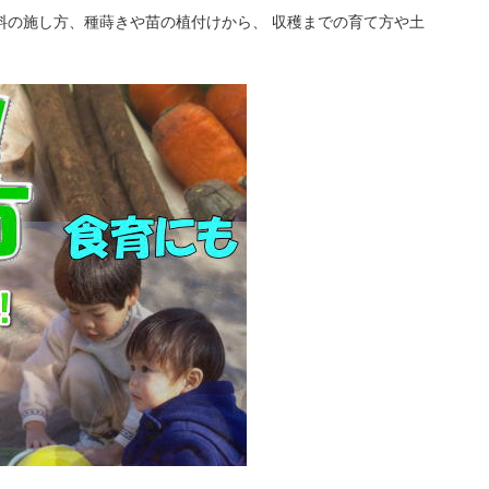
料の施し方、種蒔きや苗の植付けから、 収穫までの育て方や土