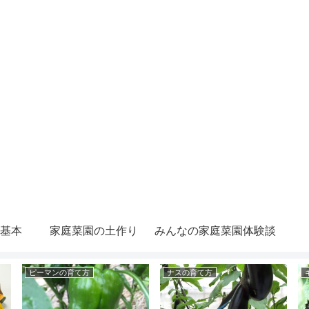
基本
家庭菜園の土作り
みんなの家庭菜園体験談
ピーマンの育て方
ナスの育て方