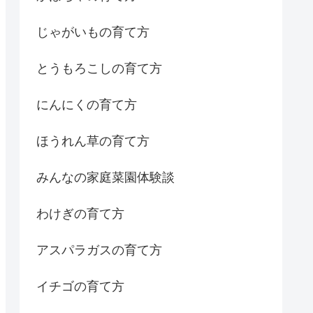
じゃがいもの育て方
とうもろこしの育て方
にんにくの育て方
ほうれん草の育て方
みんなの家庭菜園体験談
わけぎの育て方
アスパラガスの育て方
イチゴの育て方