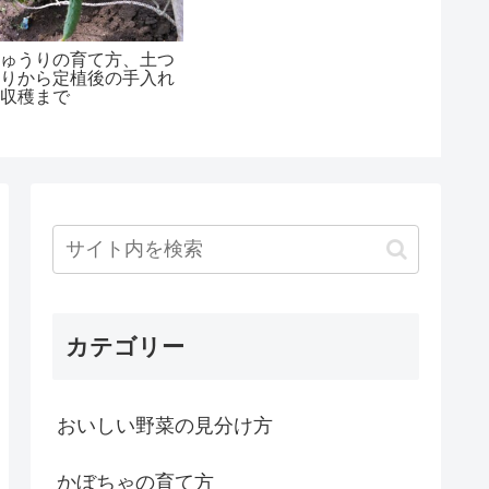
きゅうりの育て方、土つ
くりから定植後の手入れ
や収穫まで
カテゴリー
おいしい野菜の見分け方
かぼちゃの育て方