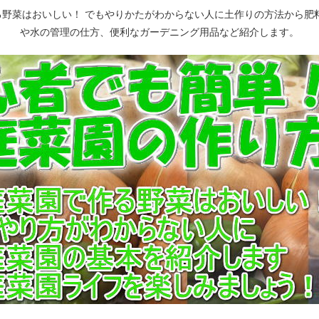
野菜はおいしい！ でもやりかたがわからない人に土作りの方法から肥
や水の管理の仕方、便利なガーデニング用品など紹介します。