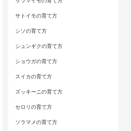
サツマイモの育て方
サトイモの育て方
シソの育て方
シュンギクの育て方
ショウガの育て方
スイカの育て方
ズッキーニの育て方
セロリの育て方
ソラマメの育て方