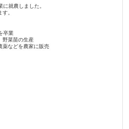
業に就農しました。
ます。
を卒業
、野菜苗の生産
農薬などを農家に販売