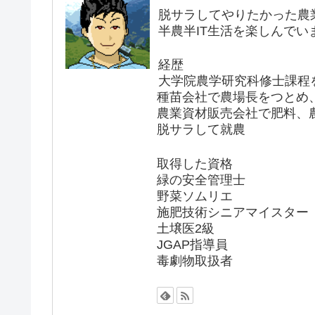
脱サラしてやりたかった農
半農半IT生活を楽しんでい
経歴
大学院農学研究科修士課程
種苗会社で農場長をつとめ
農業資材販売会社で肥料、
脱サラして就農
取得した資格
緑の安全管理士
野菜ソムリエ
施肥技術シニアマイスター
土壌医2級
JGAP指導員
毒劇物取扱者