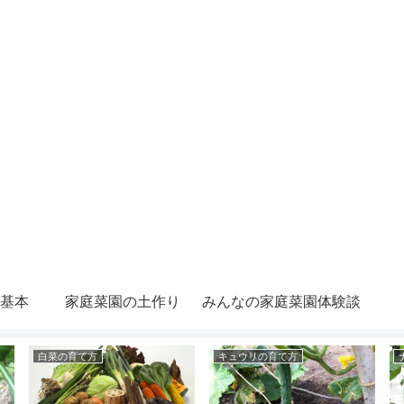
基本
家庭菜園の土作り
みんなの家庭菜園体験談
白菜の育て方
キュウリの育て方