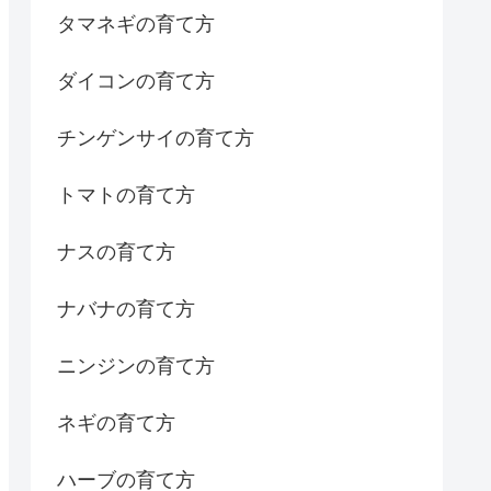
タマネギの育て方
ダイコンの育て方
チンゲンサイの育て方
トマトの育て方
ナスの育て方
ナバナの育て方
ニンジンの育て方
ネギの育て方
ハーブの育て方