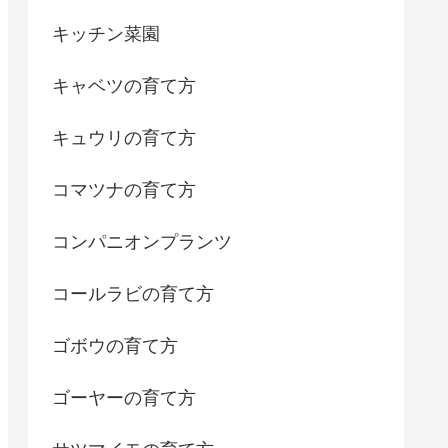
キッチン菜園
キャベツの育て方
キュウリの育て方
コマツナの育て方
コンパニオンプランツ
コールラビの育て方
ゴボウの育て方
ゴーヤーの育て方