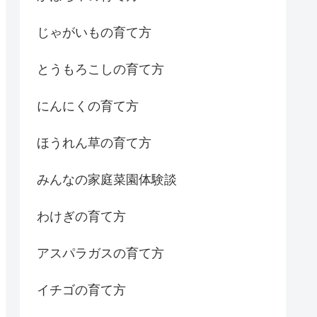
じゃがいもの育て方
とうもろこしの育て方
にんにくの育て方
ほうれん草の育て方
みんなの家庭菜園体験談
わけぎの育て方
アスパラガスの育て方
イチゴの育て方