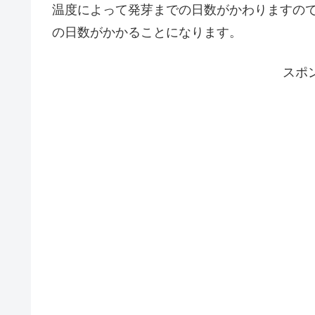
温度によって発芽までの日数がかわりますの
の日数がかかることになります。
スポ