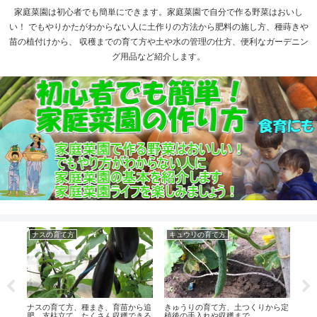
家庭菜園は初心者でも簡単にできます。家庭菜園で自分で作る野菜はおいし
い！ でもやりかたがわからない人に土作りの方法から肥料の施し方、種蒔きや
苗の植付けから、 収穫までの育て方や土や水の管理の仕方、便利なガーデニン
グ用品など紹介します。
ナスの育て方
キュウリの育て方
ピ
球し
ナスの育て方、種まき、育苗から追
きゅうりの育て方、土つくりから定
肥、支柱立て、たくさん収穫できる
植後の手入れや収穫まで