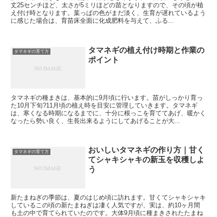
丈25センチほど、太さが5ミリほどの苗となりますので、その頃が植
え付け時となります。葉っぱの色がまだ淡く、生育が遅れているよう
に感じた場合は、育苗床全面に化成肥料を与えて、ふる...
タマネギの植え付け時期と作業の
タマネギの育て方
ポイント
タマネギの種まきは、基本的に9月頃に行います。苗がしっかり育っ
た10月下旬?11月頃の植え時を目安に管理していきます。タマネギ
は、寒くなる時期になるまでに、十分に根っこを育ててあげ、暖かく
なったら勢い良く、生長出来るようにしてあげることが大...
おいしいタマネギの作り方｜甘く
タマネギの育て方
てシャキシャキの新玉を収穫しよ
う
新たまねぎの季節は、夏のはじめ頃に訪れます。甘くてシャキシャキ
しているこの頃の新たまねぎは凄く人気ですが、実は、約10ヶ月間
も土の中で育てられていたのです。大体9月頃に種まきされたたまね