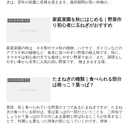
ぎは、翌年の初夏に収穫を迎えます。栽培期間が長い作物の...
家庭菜園を秋にはじめる｜野菜作
タマネギの育て方
り初心者に玉ねぎがおすすめ
家庭菜園の秋は、ネギ類やマメ科の植物、ハクサイ、ダイコンなどの
アブラナ科の植物など、食卓に並べやすい野菜の植え時です。特に、
タマネギは初心者の方でも栽培しやすい野菜であり、また、調理もし
やすい事から非常に人気の高い野菜です。 種まきをする場...
たまねぎの種類｜食べられる部分
タマネギの育て方
は根っこ？葉っぱ？
普段、良く食べられている野菜の１つであるたまねぎですが、たまね
ぎの食べている部分は、実は葉っぱの一部だということを、ご存知で
しょうか？葉っぱの下の方にある葉鞘と呼ばれるところが生長するこ
とで、何層にも重なった球体の形になっていくのです。球体...