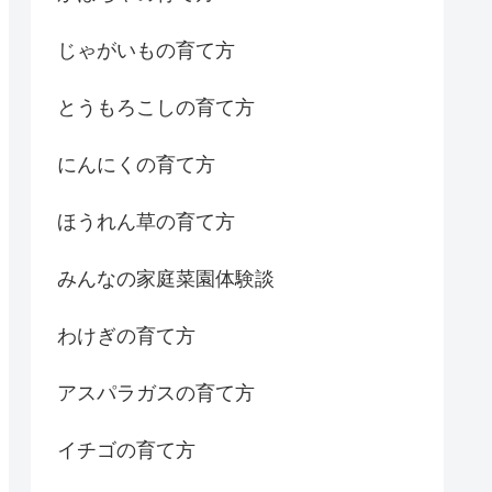
じゃがいもの育て方
とうもろこしの育て方
にんにくの育て方
ほうれん草の育て方
みんなの家庭菜園体験談
わけぎの育て方
アスパラガスの育て方
イチゴの育て方