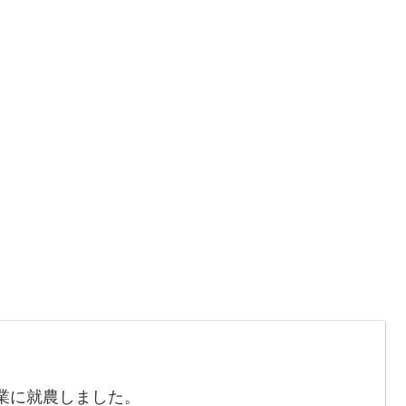
業に就農しました。