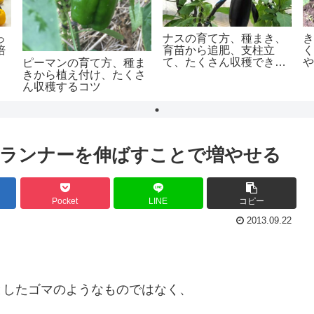
っ
ナスの育て方、種まき、
培
育苗から追肥、支柱立
て、たくさん収穫できる
ピーマンの育て方、種ま
コツ
きから植え付け、たくさ
ん収穫するコツ
、ランナーを伸ばすことで増やせる
Pocket
LINE
コピー
2013.09.22
としたゴマのようなものではなく、