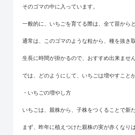
そのゴマの中に入っています。
一般的に、いちごを育てる際は、全て苗から
通常は、このゴマのような粒から、種を抜き
生長に時間が掛かるので、おすすめ出来ませ
では、どのようにして、いちごは増やすこと
・いちごの増やし方
いちごは、親株から、子株をつくることで新
まず、昨年に植えつけた親株の実が赤くなり