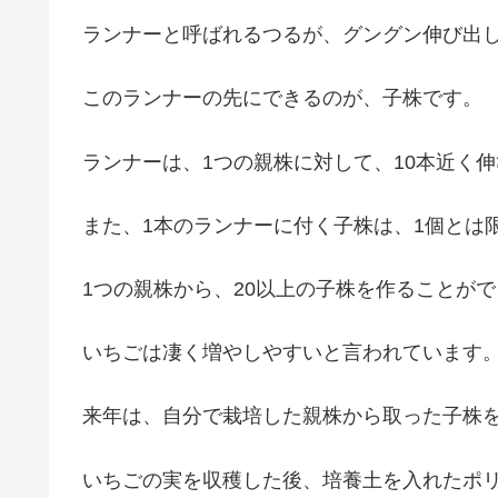
ランナーと呼ばれるつるが、グングン伸び出
このランナーの先にできるのが、子株です。
ランナーは、1つの親株に対して、10本近く
また、1本のランナーに付く子株は、1個とは
1つの親株から、20以上の子株を作ることが
いちごは凄く増やしやすいと言われています
来年は、自分で栽培した親株から取った子株
いちごの実を収穫した後、培養土を入れたポ