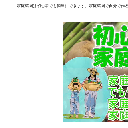
家庭菜園は初心者でも簡単にできます。家庭菜園で自分で作る