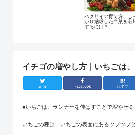
ハクサイの育て方、し
かり結球した白菜を栽
するには？
イチゴの増やし方｜いちごは
Twitter
Facebook
はてブ
■いちごは、ランナーを伸ばすことで増やせる
いちごの種は、いちごの表面にあるツブツブ