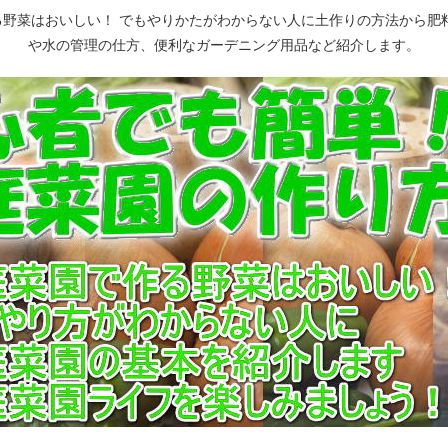
野菜はおいしい！ でもやりかたがわからない人に土作りの方法から肥
や水の管理の仕方、便利なガーデニング用品など紹介します。