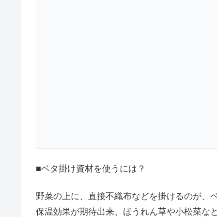
■ベタ掛け資材を使うには？
野菜の上に、直接不織布などを掛けるのが、
保温効果が期待出来、ほうれん草や小松菜な