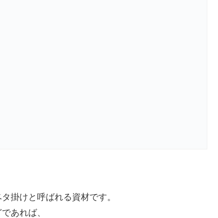
ベタ掛けと呼ばれる資材です。
どであれば、