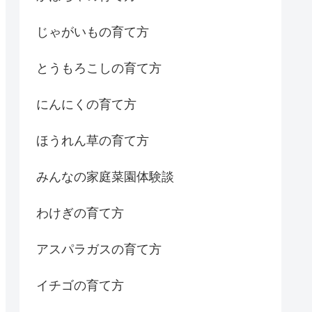
じゃがいもの育て方
とうもろこしの育て方
にんにくの育て方
ほうれん草の育て方
みんなの家庭菜園体験談
わけぎの育て方
アスパラガスの育て方
イチゴの育て方