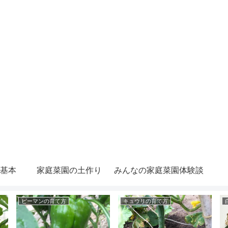
基本
家庭菜園の土作り
みんなの家庭菜園体験談
ピーマンの育て方
キュウリの育て方