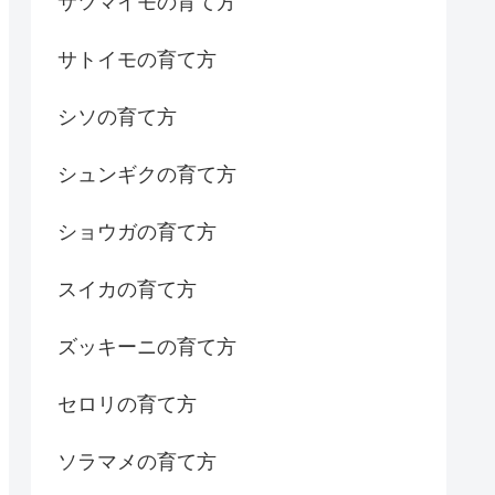
サツマイモの育て方
サトイモの育て方
シソの育て方
シュンギクの育て方
ショウガの育て方
スイカの育て方
ズッキーニの育て方
セロリの育て方
ソラマメの育て方