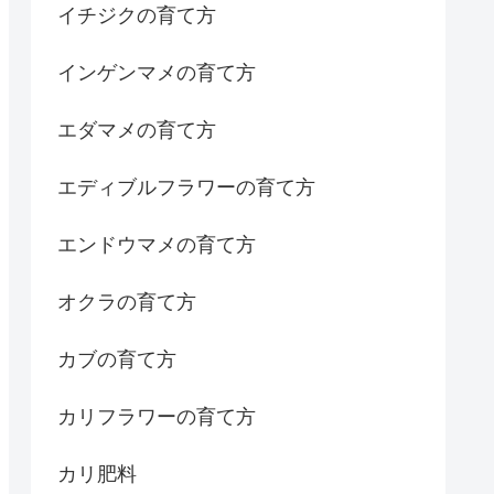
イチジクの育て方
インゲンマメの育て方
エダマメの育て方
エディブルフラワーの育て方
エンドウマメの育て方
オクラの育て方
カブの育て方
カリフラワーの育て方
カリ肥料