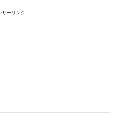
ンサーリンク