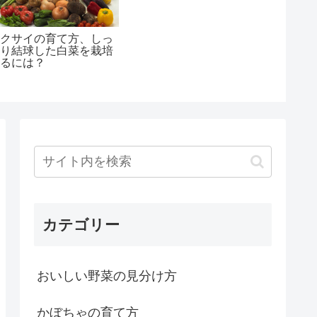
ハクサイの育て方、しっ
かり結球した白菜を栽培
するには？
カテゴリー
おいしい野菜の見分け方
かぼちゃの育て方