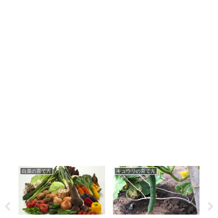
白菜の育て方
キュウリの育て方
ピ