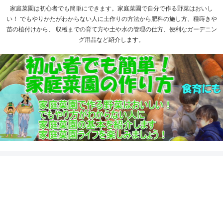
家庭菜園は初心者でも簡単にできます。家庭菜園で自分で作る野菜はおいし
い！ でもやりかたがわからない人に土作りの方法から肥料の施し方、種蒔きや
苗の植付けから、 収穫までの育て方や土や水の管理の仕方、便利なガーデニン
グ用品など紹介します。