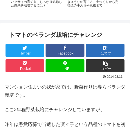
ら追
ハクサイの育て方、しっかり結球し
きゅうりの育て方、土つくりから定
きる
た白菜を栽培するには？
植後の手入れや収穫まで
ピー
付け
トマトのベランダ栽培にチャレンジ
Twitter
Facebook
はてブ
Pocket
LINE
コピー
2014.03.11
マンション住まいの我が家では、野菜作りは専らベランダ
栽培です。
ここ3年程野菜栽培にチャレンジしていますが、
昨年は懸賞応募で当選した凛々子という品種のトマトを初