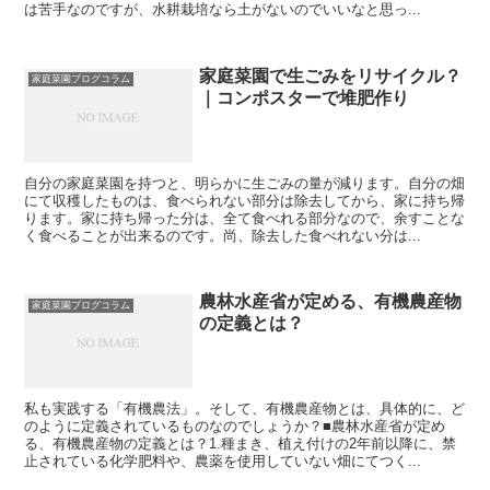
は苦手なのですが、水耕栽培なら土がないのでいいなと思っ...
家庭菜園で生ごみをリサイクル？
家庭菜園ブログコラム
｜コンポスターで堆肥作り
自分の家庭菜園を持つと、明らかに生ごみの量が減ります。自分の畑
にて収穫したものは、食べられない部分は除去してから、家に持ち帰
ります。家に持ち帰った分は、全て食べれる部分なので、余すことな
く食べることが出来るのです。尚、除去した食べれない分は...
農林水産省が定める、有機農産物
家庭菜園ブログコラム
の定義とは？
私も実践する「有機農法」。そして、有機農産物とは、具体的に、ど
のように定義されているものなのでしょうか？■農林水産省が定め
る、有機農産物の定義とは？1.種まき、植え付けの2年前以降に、禁
止されている化学肥料や、農薬を使用していない畑にてつく...