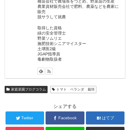
種苗会社で農場長をつとめ、野菜苗の生産
農業資材販売会社で肥料、農薬などを農家に
販売
脱サラして就農
取得した資格
緑の安全管理士
野菜ソムリエ
施肥技術シニアマイスター
土壌医2級
JGAP指導員
毒劇物取扱者
家庭菜園ブログコラム
トマト ベランダ 栽培
シェアする
Twitter
Facebook
はてブ