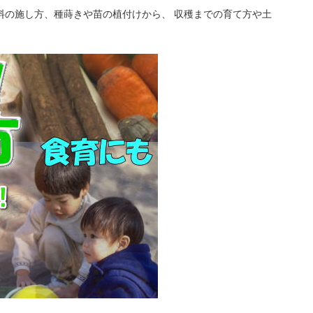
料の施し方、種蒔きや苗の植付けから、 収穫までの育て方や土