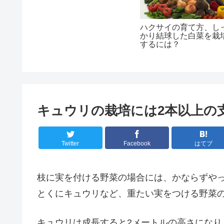
ハクサイの育て方、し
かり結球した白菜を栽
するには？
キュウリの栽培には2本以上の
Twitter
Facebook
はてブ
枝に実を付ける野菜の場合には、かならずや
とくにキュウリなど、重たい実をつける野菜
キュウリは成長すると2メートルの高さになり