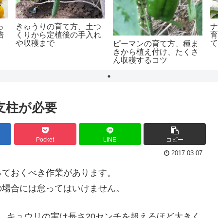
っ
きゅうりの育て方、土つ
培
くりから定植後の手入れ
や収穫まで
ピーマンの育て方、種ま
きから植え付け、たくさ
ん収穫するコツ
支柱が必要
Pocket
LINE
コピー
2017.03.07
っておくべき作業があります。
の場合には怠ってはいけません。
、キュウリの実は長さ20センチを超えるほど大きく