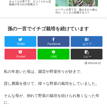
ら追
きゅうりの育て方、土つくりから定
ハク
きる
植後の手入れや収穫まで
た白
ピーマンの育て方、種まきから植え
付け、たくさん収穫するコツ
孫の一言でイチゴ栽培を続けています
Twitter
Facebook
はてブ
Pocket
LINE
コピー
2014.04.22
私の年老いた母は、園芸や野菜作りが好きで、
貸し農園を借りて、様々な野菜の栽培をしていました。
そんな母が、倒れて野菜の栽培を続けられ無くなった年
に、