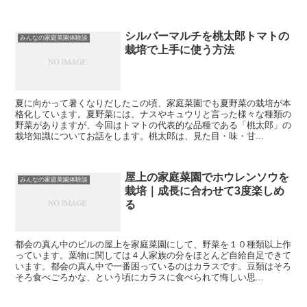
シルバーマルチを桃太郎トマトの
みんなの家庭菜園体験談
栽培で上手に使う方法
夏に向かって暑くなりだしたこの頃、家庭菜園でも夏野菜の栽培が本
格化しています。夏野菜には、ナスやキュウリと言った様々な種類の
野菜がありますが、今回はトマトの代表的な品種である「桃太郎」の
栽培知識についてお話をします。桃太郎は、見た目・味・甘...
屋上の家庭菜園でホウレンソウを
みんなの家庭菜園体験談
栽培｜成長に合わせて3度楽しめ
る
都会の真ん中のビルの屋上を家庭菜園にして、野菜を１０種類以上作
っています。葉物に関しては４人家族の分をほとんど自給自足できて
います。都会の真ん中で一番困っているのはカラスです。豆類はそろ
そろ食べごろかな、という頃にカラスに食べられて悔しい思...