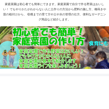
家庭菜園は初心者でも簡単にできます。家庭菜園で自分で作る野菜はおいし
い！ でもやりかたがわからない人に土作りの方法から肥料の施し方、種蒔きや
苗の植付けから、 収穫までの育て方や土や水の管理の仕方、便利なガーデニン
グ用品など紹介します。