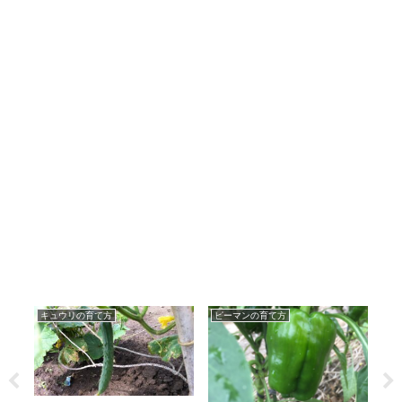
キュウリの育て方
ピーマンの育て方
白