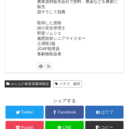
農業資材販売会社で肥料、農薬などを農家に
販売
脱サラして就農
取得した資格
緑の安全管理士
野菜ソムリエ
施肥技術シニアマイスター
土壌医2級
JGAP指導員
毒劇物取扱者
みんなの家庭菜園体験談
イチゴ 栽培
シェアする
Twitter
Facebook
はてブ
Pocket
LINE
コピー