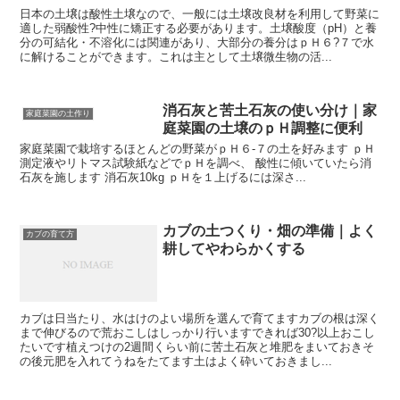
日本の土壌は酸性土壌なので、一般には土壌改良材を利用して野菜に
適した弱酸性?中性に矯正する必要があります。土壌酸度（pH）と養
分の可結化・不溶化には関連があり、大部分の養分はｐＨ６?７で水
に解けることができます。これは主として土壌微生物の活...
消石灰と苦土石灰の使い分け｜家
家庭菜園の土作り
庭菜園の土壌のｐＨ調整に便利
家庭菜園で栽培するほとんどの野菜がｐＨ６-７の土を好みます ｐＨ
測定液やリトマス試験紙などでｐＨを調べ、 酸性に傾いていたら消
石灰を施します 消石灰10kg ｐＨを１上げるには深さ...
カブの土つくり・畑の準備｜よく
カブの育て方
耕してやわらかくする
カブは日当たり、水はけのよい場所を選んで育てますカブの根は深く
まで伸びるので荒おこしはしっかり行いますできれば30?以上おこし
たいです植えつけの2週間くらい前に苦土石灰と堆肥をまいておきそ
の後元肥を入れてうねをたてます土はよく砕いておきまし...