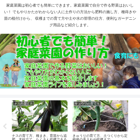
家庭菜園は初心者でも簡単にできます。家庭菜園で自分で作る野菜はおいし
い！ でもやりかたがわからない人に土作りの方法から肥料の施し方、種蒔きや
苗の植付けから、 収穫までの育て方や土や水の管理の仕方、便利なガーデニン
グ用品など紹介します。
ナスの育て方
キュウリの育て方
白
ナスの育て方、種まき、育苗から追
きゅうりの育て方、土つくりから定
ハク
肥、支柱立て、たくさん収穫できる
植後の手入れや収穫まで
た白