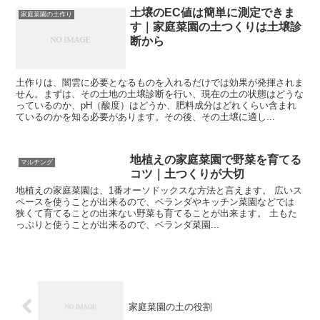
土壌のEC値は簡単に測定できま
家庭菜園の土作り
す｜家庭菜園の土つくりは土壌診
断から
土作りは、闇雲に必要となるものを入れるだけでは効果が発揮されま
せん。まずは、その土地の土壌診断を行い、現在の土の状態はどうな
っているのか、pH（酸度）はどうか、肥料成分はどれくらい含まれ
ているのかを知る必要があります。その後、その土壌に適し...
地植えの家庭菜園で野菜を育てる
マルチング
コツ｜土つくりが大切
地植えの家庭菜園は、1番オーソドックスな方法と言えます。 広いス
ペースを使うことが出来るので、ベランダやキッチン菜園などでは
狭くて育てることの出来ない野菜も育てることが出来ます。 土もた
っぷりと使うことが出来るので、ベランダ菜園...
家庭菜園の土の役割