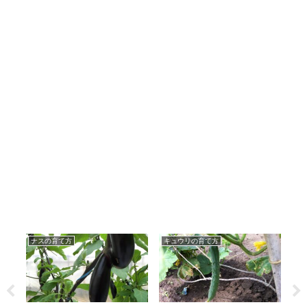
ナスの育て方
キュウリの育て方
ピ