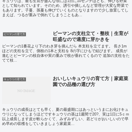
キュウリは、最も生育が盛んな頃には1日に10センチほども、伸びる野菜
として知られています。そのため、誘引や摘しんなど管理が大変な野菜で
もあります。子蔓、孫蔓も伸びていくものとなりますので少し放置してし
まえば、つるが重みで倒れてしまうこともあ...
ピーマンの支柱立て・整枝｜生育が
ピーマンの育て方
旺盛なので適度に芽かきを
ピーマンの1番花より下のわき芽を摘んだら 本支柱を立てます。 長さ1m
ほどの支柱を立て、側枝の1本と支柱を 8の字にひもで結びます。 成長が
進むとピーマンの枝自体や実の重みで枝が垂れてくるので 追加の支柱をた
てて枝...
おいしいキュウリの育て方｜家庭菜
キュウリの育て方
園での品種の選び方
キュウリの成長はとても早く、夏の最盛期にはあっというまにお化けキュ
ウリになってしまうほどですキュウリの茎は1週間で20?、実は1日に5ｃｍ
以上成長します皮が軟らかくて、みずみずしい、若どりがおいしいので早
め早めの収穫をしていきましょう家庭菜...