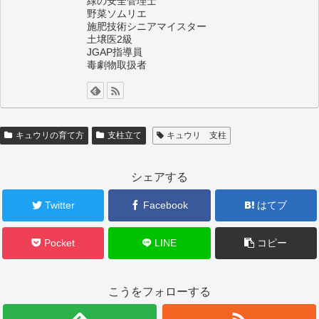
緑の安全管理士
野菜ソムリエ
施肥技術シニアマイスター
土壌医2級
JGAP指導員
毒劇物取扱者
キュウリの育て方
支柱立て
キュウリ 支柱
シェアする
Twitter
Facebook
はてブ
Pocket
LINE
コピー
こうをフォローする