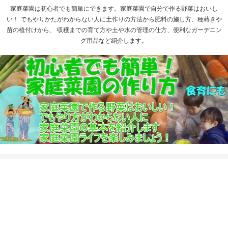
家庭菜園は初心者でも簡単にできます。家庭菜園で自分で作る野菜はおいし
い！ でもやりかたがわからない人に土作りの方法から肥料の施し方、種蒔きや
苗の植付けから、 収穫までの育て方や土や水の管理の仕方、便利なガーデニン
グ用品など紹介します。