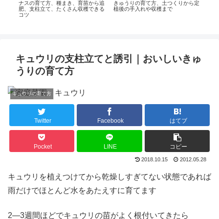
球し
ナスの育て方、種まき、育苗から追
きゅうりの育て方、土つくりから定
肥、支柱立て、たくさん収穫できる
植後の手入れや収穫まで
コツ
ピー
付け
キュウリの支柱立てと誘引｜おいしいきゅ
うりの育て方
キュウリの育て方
Twitter
Facebook
はてブ
Pocket
LINE
コピー
2018.10.15
2012.05.28
キュウリを植えつけてから乾燥しすぎてない状態であれば
雨だけでほとんど水をあたえすに育てます
2―3週間ほどでキュウリの苗がよく根付いてきたら