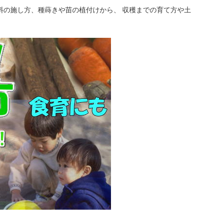
料の施し方、種蒔きや苗の植付けから、 収穫までの育て方や土