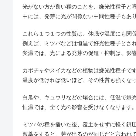
光がない方が良い種のことを、嫌光性種子と
中には、発芽に光が関係ない中間性種子もあ
これら１つ１つの性質は、休眠や温度にも関
例えば、ミツバなどは恒温で好光性種子とさ
変温では、光による発芽の促進・抑制は、影
カボチャやスイカなどの植物は嫌光性種子で
温度が低ければ低いほど、その性質も強くな
白瓜や、キュウリなどの場合には、低温で嫌
恒温では、全く光の影響を受けなくなります
ミツバの種を播いた後、覆土をせずに軽く鎮
敷藁をすると、芽が出るのが同じだと言われ