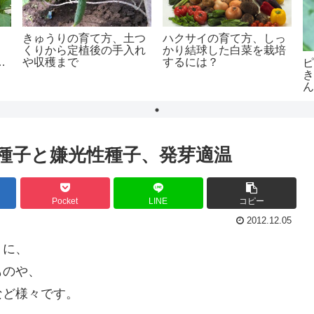
、
きゅうりの育て方、土つ
ハクサイの育て方、しっ
くりから定植後の手入れ
かり結球した白菜を栽培
る
や収穫まで
するには？
種子と嫌光性種子、発芽適温
Pocket
LINE
コピー
2012.12.05
うに、
ものや、
など様々です。