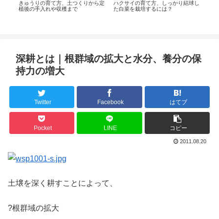
きゅうりの育て方、土つくりから定
ハクサイの育て方、しっかり結球し
ナス
植後の手入れや収穫まで
た白菜を栽培するには？
肥、
コツ
植え
深耕とは｜根群域の拡大と水分、養分の保
持力の増大
Twitter
Facebook
はてブ
Pocket
LINE
コピー
2011.08.20
土壌を深く耕すことによって、
?根群域の拡大