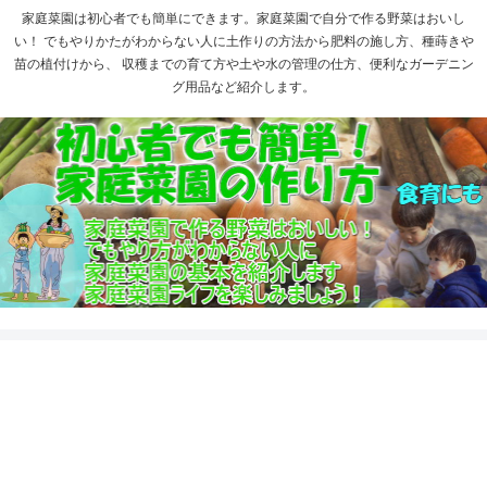
家庭菜園は初心者でも簡単にできます。家庭菜園で自分で作る野菜はおいし
い！ でもやりかたがわからない人に土作りの方法から肥料の施し方、種蒔きや
苗の植付けから、 収穫までの育て方や土や水の管理の仕方、便利なガーデニン
グ用品など紹介します。