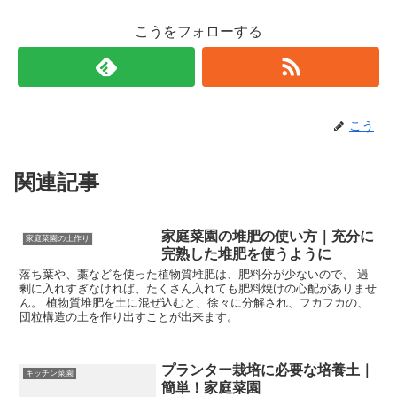
こうをフォローする
こう
関連記事
家庭菜園の堆肥の使い方｜充分に
家庭菜園の土作り
完熟した堆肥を使うように
落ち葉や、藁などを使った植物質堆肥は、肥料分が少ないので、 過
剰に入れすぎなければ、たくさん入れても肥料焼けの心配がありませ
ん。 植物質堆肥を土に混ぜ込むと、徐々に分解され、フカフカの、
団粒構造の土を作り出すことが出来ます。
プランター栽培に必要な培養土｜
キッチン菜園
簡単！家庭菜園