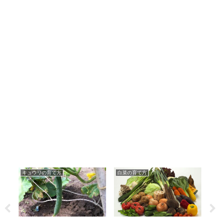
キュウリの育て方
白菜の育て方
ナ