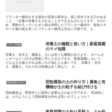
プランター栽培をする場合の容器の基本は、底に排水できる穴がある
こと、一定量の培養土を入れることができるものとなります。そのた
め、肥料の入っていたポリ袋を利用したプランター栽培や、発泡スチ
ロール製の箱を使ったプランター栽培も充分に可能です。も...
培養土の種類と使い方｜家庭菜園
ベランダ菜園
のマメ知識
培養土・赤玉土・腐葉土、土には色々な種類があります。 ホームセ
ンターなどへ行けば簡単に手に入る土ですが、家庭菜園に おいて、
どんな土を購入すれば良いのか悩む人も多いです。 培養土・赤玉
土・腐葉土、それぞれの特徴は全く異なり、 そ...
団粒構造の土の作り方｜腐食と有
家庭菜園の土作り
機物が土の粒子を結び付ける
団粒構造は、野菜作りに絶対に必要な土のあり方ですが、 具体的に
は、どのようにして団粒構造を作れば良いのでしょうか？
家庭菜園の土作り手順３ うね作