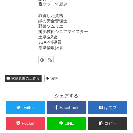
脱サラして就農
取得した資格
緑の安全管理士
野菜ソムリエ
施肥技術シニアマイスター
土壌医2級
JGAP指導員
毒劇物取扱者
家庭菜園の土作り
深耕
シェアする
Twitter
Facebook
はてブ
Pocket
LINE
コピー