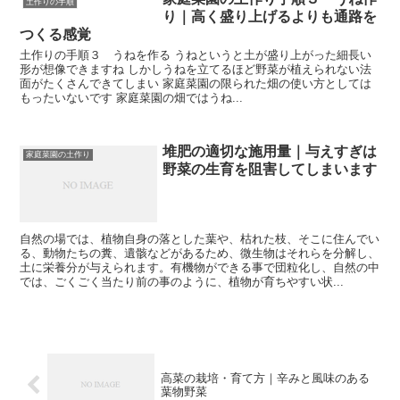
土作りの手順
り｜高く盛り上げるよりも通路を
つくる感覚
土作りの手順３ うねを作る うねというと土が盛り上がった細長い
形が想像できますね しかしうねを立てるほど野菜が植えられない法
面がたくさんできてしまい 家庭菜園の限られた畑の使い方としては
もったいないです 家庭菜園の畑ではうね...
堆肥の適切な施用量｜与えすぎは
家庭菜園の土作り
野菜の生育を阻害してしまいます
自然の場では、植物自身の落とした葉や、枯れた枝、そこに住んでい
る、動物たちの糞、遺骸などがあるため、微生物はそれらを分解し、
土に栄養分が与えられます。有機物ができる事で団粒化し、自然の中
では、ごくごく当たり前の事のように、植物が育ちやすい状...
高菜の栽培・育て方｜辛みと風味のある
葉物野菜