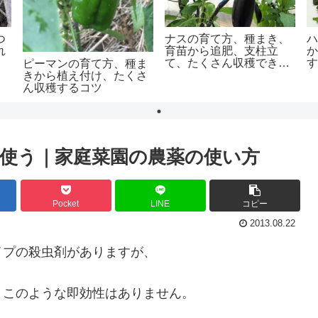
つ
ナスの育て方、種まき、
れ
育苗から追肥、支柱立
て、たくさん収穫できる
ピーマンの育て方、種ま
コツ
きから植え付け、たくさ
ん収穫するコツ
使う｜家庭菜園の農薬の使い方
Pocket
LINE
コピー
2013.08.22
イプの殺虫剤がありますが、
、このような即効性はありません。