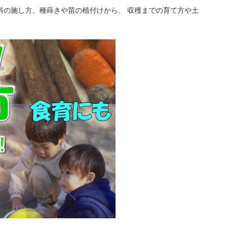
料の施し方、種蒔きや苗の植付けから、 収穫までの育て方や土