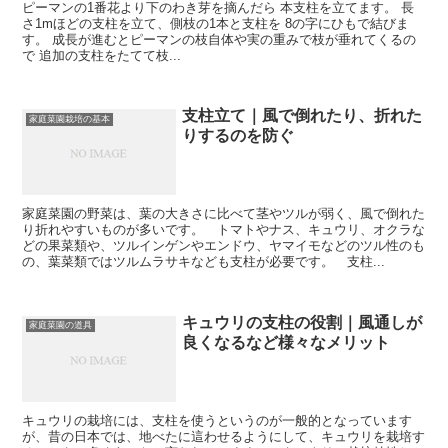
ピーマンの1番花より下のわき芽を摘んだら 本支柱を立てます。 長
さ1mほどの支柱を立て、側枝の1本と支柱を 8の字にひもで結びま
す。 成長が進むとピーマンの枝自体や実の重みで枝が垂れてくるの
で 追加の支柱をたてて枝...
支柱立て｜風で倒れたり、折れた
家庭菜園栽培の基本
りするのを防ぐ
家庭菜園の野菜は、葉の大きさに比べて茎やツルが弱く、風で倒れた
り折れやすいものが多いです。 トマトやナス、キュウリ、オクラな
どの果菜類や、ツルインゲンやエンドウ、ヤマイモなどのツル性のも
の、葉菜類ではツルムラサキなども支柱が必要です。 支柱...
キュウリの支柱の役割｜風通しが
家庭菜園の道具
良くなるなど様々なメリット
キュウリの栽培には、支柱を使うというのが一般的となっています
が、昔の日本では、地べたに這わせるようにして、キュウリを栽培す