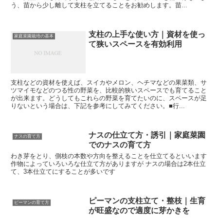
う、苗から少し離して支柱を立てることをお勧めします。苗...
支柱の上手な使い方｜資材を使っ
家庭菜園栽培の基本
て狭いスペースを有効利用
支柱などの資材を使えば、スイカやメロン、ヘチマなどの果菜類、サ
ツマイモなどのつる性の野菜を、比較的狭いスペースでも育てること
が出来ます。どうしてもこれらの野菜を育てたいのに、スペースが足
りないという場合は、下記を参考にしてみてください。■行...
ナスの仕立て方・誘引｜家庭菜園
ナスの育て方
でのナスの育て方
わき芽をとり、側枝の本数や方向を整えることを仕立てるといいます
作物によっていろいろな仕立て方がありますが ナスの場合は2本仕立
て、3本仕立てにすることが多いです
ピーマンの支柱立て・整枝｜生育
ピーマンの育て方
が旺盛なので適度に芽かきを