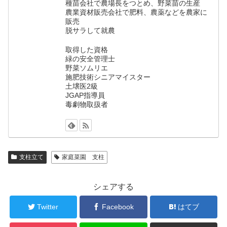
種苗会社で農場長をつとめ、野菜苗の生産
農業資材販売会社で肥料、農薬などを農家に
販売
脱サラして就農
取得した資格
緑の安全管理士
野菜ソムリエ
施肥技術シニアマイスター
土壌医2級
JGAP指導員
毒劇物取扱者
支柱立て
家庭菜園 支柱
シェアする
Twitter
Facebook
はてブ