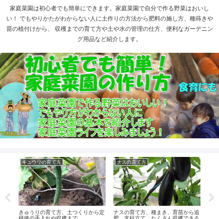
家庭菜園は初心者でも簡単にできます。家庭菜園で自分で作る野菜はおいし
い！ でもやりかたがわからない人に土作りの方法から肥料の施し方、種蒔きや
苗の植付けから、 収穫までの育て方や土や水の管理の仕方、便利なガーデニン
グ用品など紹介します。
キュウリの育て方
ナスの育て方
ピ
球し
きゅうりの育て方、土つくりから定
ナスの育て方、種まき、育苗から追
植後の手入れや収穫まで
肥、支柱立て、たくさん収穫できる