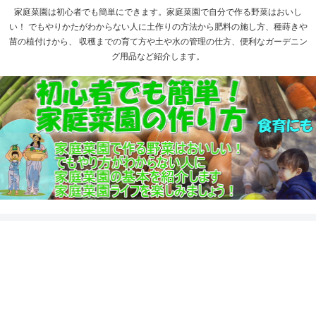
家庭菜園は初心者でも簡単にできます。家庭菜園で自分で作る野菜はおいし
い！ でもやりかたがわからない人に土作りの方法から肥料の施し方、種蒔きや
苗の植付けから、 収穫までの育て方や土や水の管理の仕方、便利なガーデニン
グ用品など紹介します。