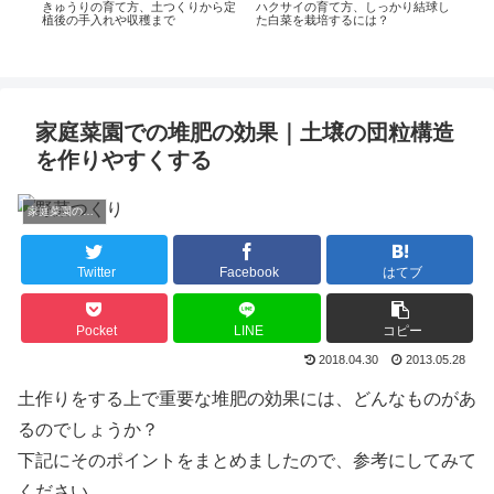
ら追
きゅうりの育て方、土つくりから定
ハクサイの育て方、しっかり結球し
きる
植後の手入れや収穫まで
た白菜を栽培するには？
ピー
付け
家庭菜園での堆肥の効果｜土壌の団粒構造
を作りやすくする
家庭菜園の土作り
Twitter
Facebook
はてブ
Pocket
LINE
コピー
2018.04.30
2013.05.28
土作りをする上で重要な堆肥の効果には、どんなものがあ
るのでしょうか？
下記にそのポイントをまとめましたので、参考にしてみて
ください。