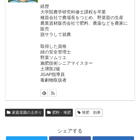
経歴
大学院農学研究科修士課程を卒業
種苗会社で農場長をつとめ、野菜苗の生産
農業資材販売会社で肥料、農薬などを農家に
販売
脱サラして就農
取得した資格
緑の安全管理士
野菜ソムリエ
施肥技術シニアマイスター
土壌医2級
JGAP指導員
毒劇物取扱者
家庭菜園の土作り
肥料・堆肥
堆肥 効果
シェアする