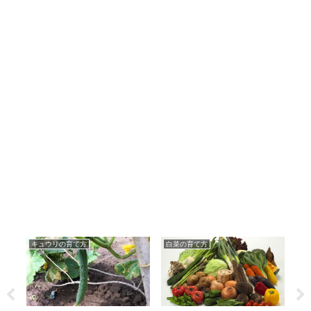
キュウリの育て方
白菜の育て方
ピ