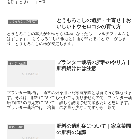
を耕すときに、 pH値...
とうもろこしの追肥・土寄せ｜お
とうもろこしの育て方
いしいトウモロコシの育て方
とうもろこしの草丈が40㎝から50㎝になったら、 マルチフィルムを
はずします。 とうもろこしの根もとに雨が当たることで 土がしま
り、とうもろこしの株が安定します。
プランター栽培の肥料のやり方｜
キッチン菜園
肥料焼けには注意
プランター栽培は、通常の畑を用いた家庭菜園とは育て方が異なりま
す。それは、肥料についても例外ではありませんので、プランター栽
培の肥料の与え方について、詳しく説明させて頂きたいと思います。
プランター栽培では、培養土の容量が少ないですから、畑で...
肥料の過剰症について｜家庭菜園
肥料・堆肥
の肥料の知識