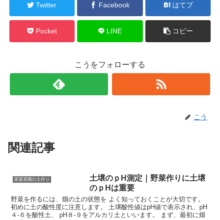
Twitter
Facebook
はてブ
Pocket
LINE
コピー
こうをフォローする
こう
関連記事
土壌のｐH測定｜野菜作りに土壌
家庭菜園の土作り
のｐHは重要
野菜を作るには、畑の土の状態を よく知っておくことが大切です。
初めに土の酸性度に注意します。 土壌酸性値はpH値で表示され、pH
４-６を酸性土、 pH８-９をアルカリ土といいます。 まず、最初に畑