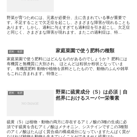
野菜が育つためには、元素が必要分、土に含まれている事が重要で
す。不足することで欠乏症を起こし、さまざまな障害が現れることも
あります。しかし、過剰に与えすぎても過剰症を引き起こし、欠乏症
と同じく、さまざまな障害が現れます。またこの過剰症は、特...
家庭菜園で使う肥料の種類
肥料・堆肥
家庭菜園で使う肥料にはどんなものがあるのでしょうか？ 肥料には
有機質と無機質に大別され、 ほとんどは粒状か粉状となっていま
す。 有機質肥料 動物や植物を原料としたもので、動物のふんや雑草
もこれに含まれます。特徴と...
野菜に硫黄成分（S）は必須｜自
肥料・堆肥
然界におけるスーパー栄養素
硫黄（S）は植物・動物の両方に存在するアミノ酸の3種の生成に必
須です硫黄を含むアミノ酸はメチオニン、システインですこの3種類
のアミノ酸はたんぱく質合成の構成成分になっていますたんぱく質が
なければ植物も動物も生きていくことができません硫黄はた...