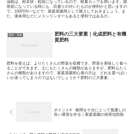
油粕は、粉末状・粒状になっているので、軽量カップを用います。固
形状になっている時にも、目盛りの付いたものが便利かと思いますの
で、100円均一などで、家庭菜園用として購入しておきましょう。ま
た、液体用などにメスシリンダーもあると便利ではあるの...
肥料の三大要素｜化成肥料と有機
肥料・堆肥
質肥料
肥料を使えば、よりたくさんの野菜を収穫でき、野菜を美味しく食べ
ることができます。土にもたくさんの種類がありますが、肥料もたく
さんの種類がありますので、家庭菜園初心者の方は、どれを選べばい
いか迷ってしまうのではないでしょうか？肥料の三大要素、...
ポイント4 株間を十分にとって風通しの
良い環境を作る｜家庭菜園の病害虫防除