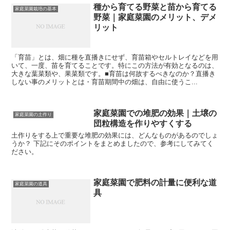
種から育てる野菜と苗から育てる
家庭菜園栽培の基本
野菜｜家庭菜園のメリット、デメ
リット
「育苗」とは、畑に種を直播きにせず、育苗箱やセルトレイなどを用
いて、一度、苗を育てることです。特にこの方法が有効となるのは、
大きな葉菜類や、果菜類です。■育苗は何故するべきなのか？直播き
しない事のメリットとは・育苗期間中の畑は、自由に使うこ...
家庭菜園での堆肥の効果｜土壌の
家庭菜園の土作り
団粒構造を作りやすくする
土作りをする上で重要な堆肥の効果には、どんなものがあるのでしょ
うか？ 下記にそのポイントをまとめましたので、参考にしてみてく
ださい。
家庭菜園で肥料の計量に便利な道
家庭菜園の道具
具