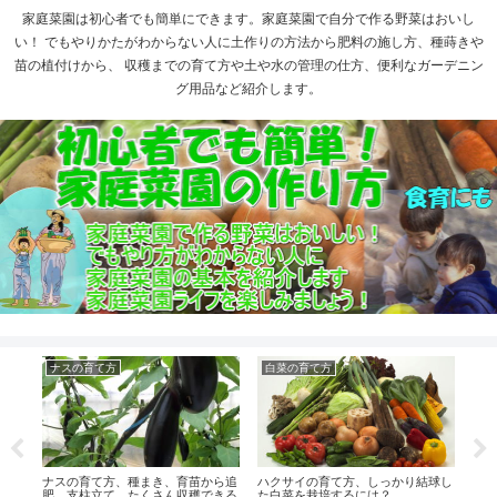
家庭菜園は初心者でも簡単にできます。家庭菜園で自分で作る野菜はおいし
い！ でもやりかたがわからない人に土作りの方法から肥料の施し方、種蒔きや
苗の植付けから、 収穫までの育て方や土や水の管理の仕方、便利なガーデニン
グ用品など紹介します。
ナスの育て方
白菜の育て方
ピ
ら定
ナスの育て方、種まき、育苗から追
ハクサイの育て方、しっかり結球し
肥、支柱立て、たくさん収穫できる
た白菜を栽培するには？