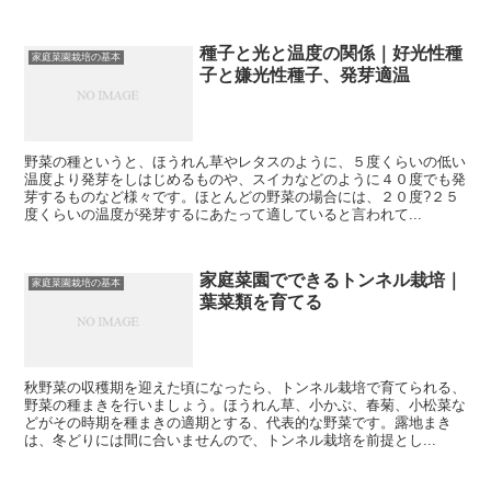
種子と光と温度の関係｜好光性種
家庭菜園栽培の基本
子と嫌光性種子、発芽適温
野菜の種というと、ほうれん草やレタスのように、５度くらいの低い
温度より発芽をしはじめるものや、スイカなどのように４０度でも発
芽するものなど様々です。ほとんどの野菜の場合には、２０度?２５
度くらいの温度が発芽するにあたって適していると言われて...
家庭菜園でできるトンネル栽培｜
家庭菜園栽培の基本
葉菜類を育てる
秋野菜の収穫期を迎えた頃になったら、トンネル栽培で育てられる、
野菜の種まきを行いましょう。ほうれん草、小かぶ、春菊、小松菜な
どがその時期を種まきの適期とする、代表的な野菜です。露地まき
は、冬どりには間に合いませんので、トンネル栽培を前提とし...