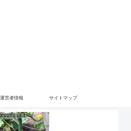
運営者情報
サイトマップ
キュウリの育て方