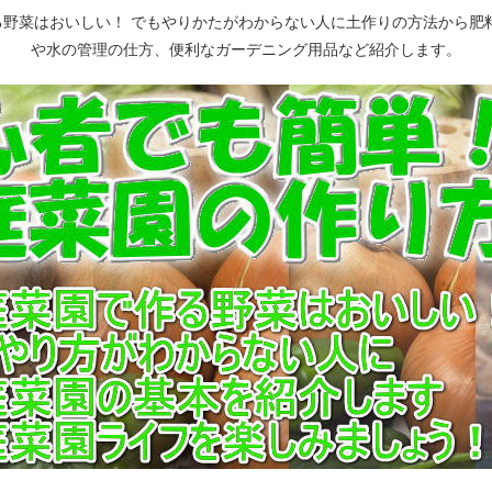
野菜はおいしい！ でもやりかたがわからない人に土作りの方法から肥
や水の管理の仕方、便利なガーデニング用品など紹介します。