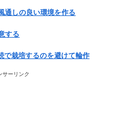
風通しの良い環境を作る
意する
続で栽培するのを避けて輪作
ンサーリンク