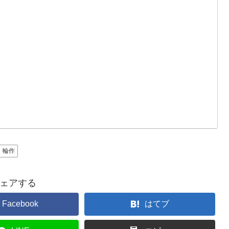
 輪作
ェアする
Facebook
はてブ