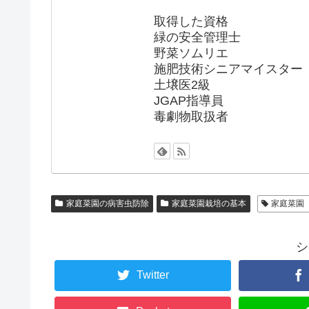
取得した資格
緑の安全管理士
野菜ソムリエ
施肥技術シニアマイスター
土壌医2級
JGAP指導員
毒劇物取扱者
家庭菜園の病害虫防除
家庭菜園栽培の基本
家庭菜園
シ
Twitter