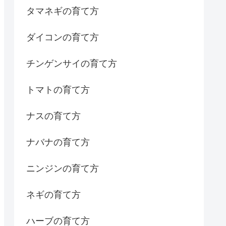
タマネギの育て方
ダイコンの育て方
チンゲンサイの育て方
トマトの育て方
ナスの育て方
ナバナの育て方
ニンジンの育て方
ネギの育て方
ハーブの育て方