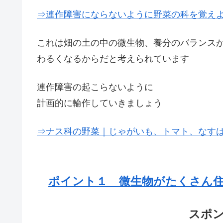
⇒連作障害にならないように野菜の科を覚え
これは畑の土の中の微生物、養分のバランス
わるくなるからだと考えられています
連作障害の起こらないように
計画的に輪作していきましょう
⇒ナス科の野菜｜じゃがいも、トマト、なす
ポイント１ 微生物がたくさん
スポ