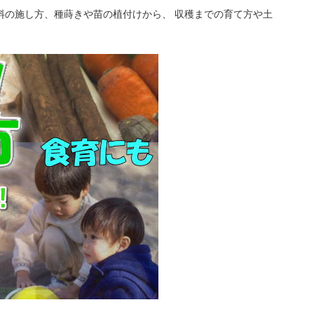
料の施し方、種蒔きや苗の植付けから、 収穫までの育て方や土