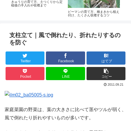
ら追
きゅうりの育て方、土つくりから定
ハク
きる
植後の手入れや収穫まで
た白
ピーマンの育て方、種まきから植え
付け、たくさん収穫するコツ
支柱立て｜風で倒れたり、折れたりするの
を防ぐ
Twitter
Facebook
はてブ
Pocket
LINE
コピー
2011.09.21
家庭菜園の野菜は、葉の大きさに比べて茎やツルが弱く、
風で倒れたり折れやすいものが多いです。