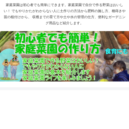
家庭菜園は初心者でも簡単にできます。家庭菜園で自分で作る野菜はおいし
い！ でもやりかたがわからない人に土作りの方法から肥料の施し方、種蒔きや
苗の植付けから、 収穫までの育て方や土や水の管理の仕方、便利なガーデニン
グ用品など紹介します。