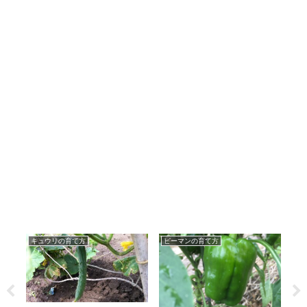
キュウリの育て方
ピーマンの育て方
白