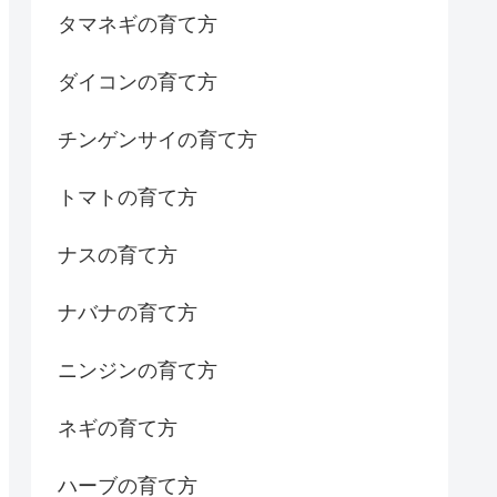
タマネギの育て方
ダイコンの育て方
チンゲンサイの育て方
トマトの育て方
ナスの育て方
ナバナの育て方
ニンジンの育て方
ネギの育て方
ハーブの育て方