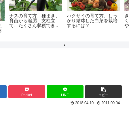
ナスの育て方、種まき、
ハクサイの育て方、しっ
育苗から追肥、支柱立
かり結球した白菜を栽培
て、たくさん収穫できる
するには？
ま
コツ
さ
Pocket
LINE
コピー
2018.04.10
2011.09.04