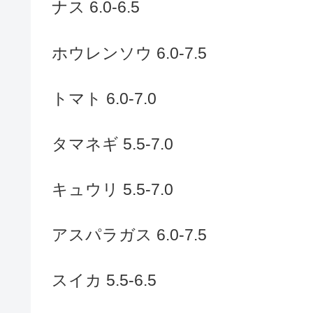
ナス 6.0-6.5
ホウレンソウ 6.0-7.5
トマト 6.0-7.0
タマネギ 5.5-7.0
キュウリ 5.5-7.0
アスパラガス 6.0-7.5
スイカ 5.5-6.5