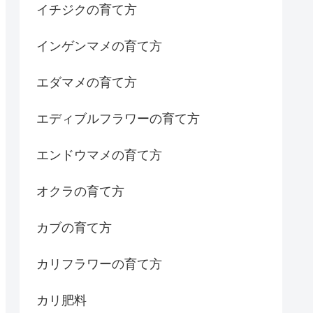
イチジクの育て方
インゲンマメの育て方
エダマメの育て方
エディブルフラワーの育て方
エンドウマメの育て方
オクラの育て方
カブの育て方
カリフラワーの育て方
カリ肥料