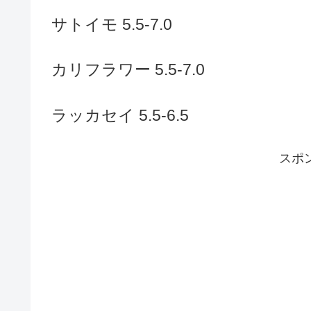
サトイモ 5.5-7.0
カリフラワー 5.5-7.0
ラッカセイ 5.5-6.5
スポ