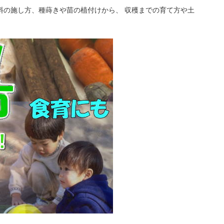
料の施し方、種蒔きや苗の植付けから、 収穫までの育て方や土