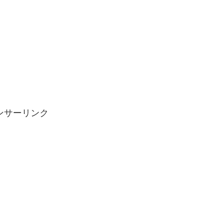
ンサーリンク