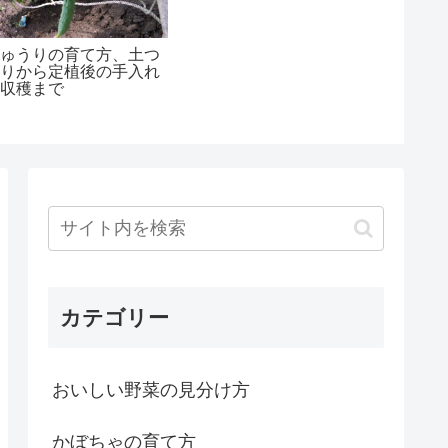
きゅうりの育て方、土つ
くりから定植後の手入れ
や収穫まで
カテゴリー
おいしい野菜の見分け方
かぼちゃの育て方