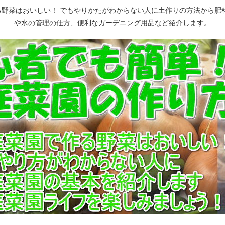
野菜はおいしい！ でもやりかたがわからない人に土作りの方法から肥
や水の管理の仕方、便利なガーデニング用品など紹介します。