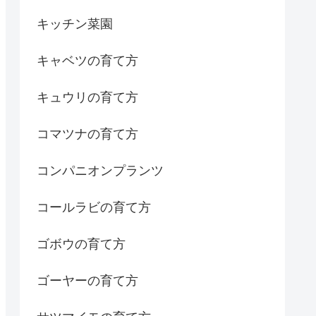
キッチン菜園
キャベツの育て方
キュウリの育て方
コマツナの育て方
コンパニオンプランツ
コールラビの育て方
ゴボウの育て方
ゴーヤーの育て方