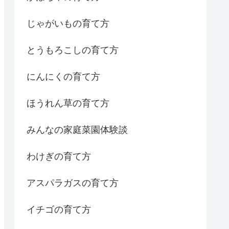
じゃがいもの育て方
とうもろこしの育て方
にんにくの育て方
ほうれん草の育て方
みんなの家庭菜園体験談
わけぎの育て方
アスパラガスの育て方
イチゴの育て方