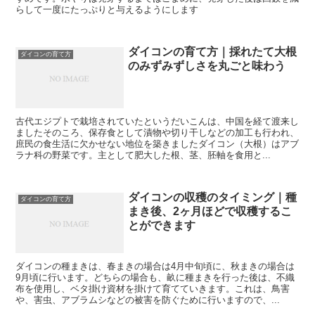
らして一度にたっぷりと与えるようにします
ダイコンの育て方｜採れたて大根
ダイコンの育て方
のみずみずしさを丸ごと味わう
古代エジプトで栽培されていたというだいこんは、中国を経て渡来し
ましたそのころ、保存食として漬物や切り干しなどの加工も行われ、
庶民の食生活に欠かせない地位を築きましたダイコン（大根）はアブ
ラナ科の野菜です。主として肥大した根、茎、胚軸を食用と...
ダイコンの収穫のタイミング｜種
ダイコンの育て方
まき後、2ヶ月ほどで収穫するこ
とができます
ダイコンの種まきは、春まきの場合は4月中旬頃に、秋まきの場合は
9月頃に行います。どちらの場合も、畝に種まきを行った後は、不織
布を使用し、ベタ掛け資材を掛けて育てていきます。これは、鳥害
や、害虫、アブラムシなどの被害を防ぐために行いますので、...