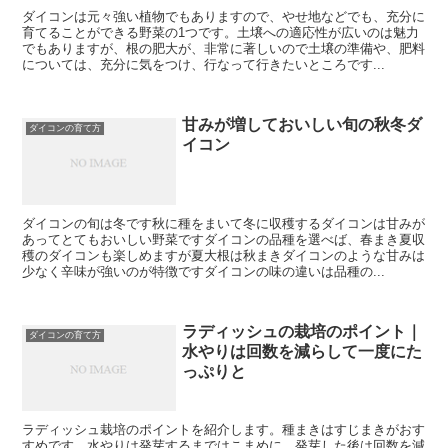
ダイコンは元々強い植物でもありますので、やせ地などでも、充分に
育てることができる野菜の1つです。土壌への適応性が広いのは魅力
でもありますが、根の肥大が、非常に著しいので土壌の準備や、肥料
については、充分に気をつけ、行なって行きたいところです...
甘みが増しておいしい旬の秋冬ダ
ダイコンの育て方
イコン
ダイコンの旬は冬です秋に種をまいて冬に収穫するダイコンは甘みが
あってとてもおいしい野菜ですダイコンの品種を選べば、春まき夏収
穫のダイコンも楽しめますが夏大根は秋まきダイコンのような甘みは
少なく辛味が強いのが特徴ですダイコンの味の違いは品種の...
ラディッシュの栽培のポイント｜
ダイコンの育て方
水やりは回数を減らして一度にた
っぷりと
ラディッシュ栽培のポイントを紹介します。種まきはすじまきがおす
すめです。水やりは発芽するまではこまめに、発芽した後は回数を減