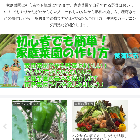
家庭菜園は初心者でも簡単にできます。家庭菜園で自分で作る野菜はおいし
い！ でもやりかたがわからない人に土作りの方法から肥料の施し方、種蒔きや
苗の植付けから、 収穫までの育て方や土や水の管理の仕方、便利なガーデニン
グ用品など紹介します。
ピーマンの育て方
白菜の育て方
キ
ら追
ハクサイの育て方、しっかり結球し
きゅ
きる
た白菜を栽培するには？
植後